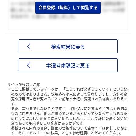
シールに対する愛。会社もシールを愛していると説明会等で
会員登録（無料）して閲覧する
感じました。御社でなら楽しく、仕事ができる（シールが好
きなので）と思い、志望しました。
検索結果に戻る
本選考体験記に戻る
サイトからのご注意
ここに掲載しているデータは、「こうすれば必ずうまくいく」という類
のものではありません。採用過程は人によって異なりますし、方針の変
更や採用担当者が変わることで前年と大幅に変更される場合もありえま
す。
また、言うまでもないことですが、採用過程に対する感じ方は主観的な
ものに過ぎません。他人が誉めているからといってかならずしもあなた
にとって望ましい企業とは言い切れませんし、ここで評価の高くない企
業であっても素晴らしい企業はあるはずです。
掲載された内容の真偽、評価の信頼性について当サイトは保証しかねま
す。あくまでも「一つの結果」として参考程度にとどめてください。