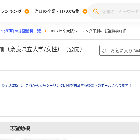
業ランキング
注目の企業・IT/DX特集
ング印刷の志望動機一覧
2007年卒大阪シーリング印刷の志望動機詳細
注目の企業特集
みんなのIT業界新卒就職人気企業ランキング
みんな
[27卒] 本選考体験記投稿キャンペーン
28卒 注目企業特集
27卒 注目企業特集
みんなのDX企業就職ブランド調査
詳細（奈良県立大学/女性）（公開）
お気に入り
(
30
注目のIT・DX企業特集
28卒 IT・DX企業特集
27卒 IT・DX企業特集
28卒
みんなのIT業界新卒就職人気企業ランキング
みんな
たの就活体験は、これから大阪シーリング印刷を志望する後輩へのエールになります！
企業研究
志望動機