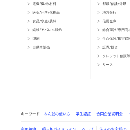
電機/機械/材料
都銀/信託/外銀
医薬/化学/化粧品
地方銀行
食品/水産/農林
信用金庫
繊維/アパレル服飾
総合商社/専門商
印刷
生命保険/損害保
自動車販売
証券/投資
クレジット信販
リース
キーワード
みん就の使い方
学生認証
合同企業説明会
利用規約
掲示板ガイドライン
ヘルプ
法人のお客様はこ