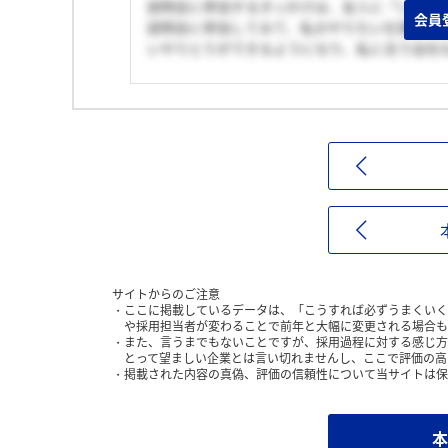
説明会に参加するきっかけは、友人に「いい会
会員
説明会に参加してみて、私のやりたい仕事がで
いやりとりができるようになり、私に合う会社
サイトからのご注意
ここに掲載しているデータは、「こうすれば必ずうまくいく
や採用担当者が変わることで前年と大幅に変更される場合も
また、言うまでもないことですが、採用過程に対する感じ方
とって望ましい企業とは言い切れませんし、ここで評価の高
掲載された内容の真偽、評価の信頼性について当サイトは保
本