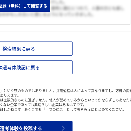
社だから」と勧められたからでした。
登録（無料）して閲覧する
きると思い志望したました。選考に進むにつれて、人事の方とも楽し
なのかもしれないと感じるようになっていきました。
検索結果に戻る
本選考体験記に戻る
」という類のものではありません。採用過程は人によって異なりますし、方針の変
ありえます。
は主観的なものに過ぎません。他人が誉めているからといってかならずしもあなた
くない企業であっても素晴らしい企業はあるはずです。
証しかねます。あくまでも「一つの結果」として参考程度にとどめてください。
選考体験を投稿する