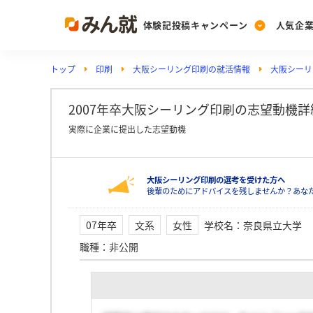
体験記投稿キャンペーン
人気企
トップ
印刷
大阪シーリング印刷の就活情報
大阪シーリ
Post
Ranking
PickUp
投稿する
ランキングを見る
注目の企業特集
2007年卒大阪シーリング印刷の志望動機
実際に企業に提出した志望動機
Vote
大阪シーリング印刷の選考を受けた方へ
投票する
後輩のためにアドバイスを残しませんか？あな
動画で知ろう！業界・
07年卒
文系
女性
学校名
：
奈良県立大学
職種
：
非公開