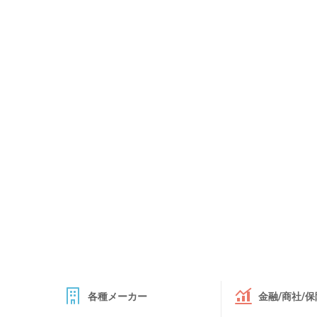
各種メーカー
金融/商社/保