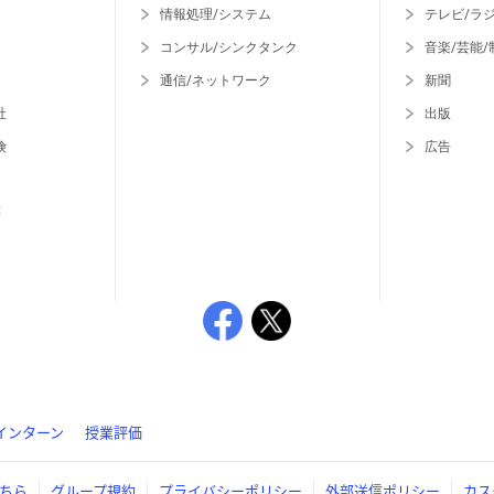
情報処理/システム
テレビ/ラ
コンサル/シンクタンク
音楽/芸能/
通信/ネットワーク
新聞
社
出版
険
広告
等
インターン
授業評価
ちら
グループ規約
プライバシーポリシー
外部送信ポリシー
カス