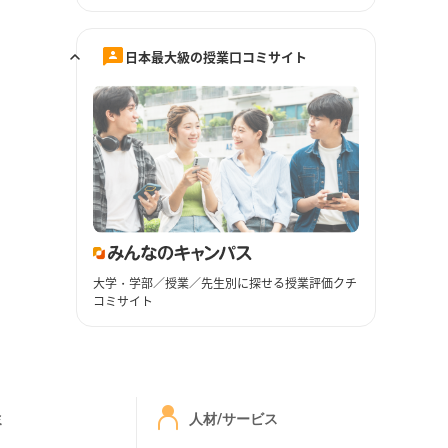
日本最大級の授業口コミサイト
大学・学部／授業／先生別に探せる授業評価クチ
コミサイト
ミ
人材/サービス