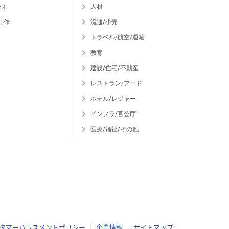
ジオ
人材
制作
流通/小売
トラベル/航空/運輸
教育
建設/住宅/不動産
レストラン/フード
ホテル/レジャー
インフラ/官公庁
医療/福祉/その他
タマーハラスメントポリシー
企業情報
サイトマップ