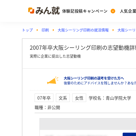
体験記投稿キャンペーン
人気企
トップ
印刷
大阪シーリング印刷の就活情報
大阪シーリ
Post
Ranking
PickUp
投稿する
ランキングを見る
注目の企業特集
2007年卒大阪シーリング印刷の志望動機
実際に企業に提出した志望動機
Vote
大阪シーリング印刷の選考を受けた方へ
投票する
後輩のためにアドバイスを残しませんか？あな
動画で知ろう！業界・
07年卒
文系
女性
学校名
：
青山学院大学
職種
：
非公開