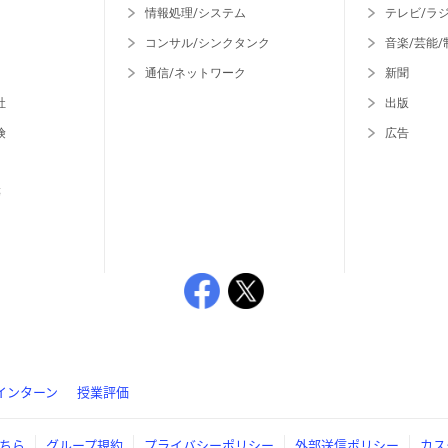
情報処理/システム
テレビ/ラ
コンサル/シンクタンク
音楽/芸能/
通信/ネットワーク
新聞
社
出版
険
広告
等
インターン
授業評価
ちら
グループ規約
プライバシーポリシー
外部送信ポリシー
カス