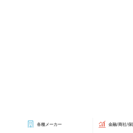
各種メーカー
金融/商社/保