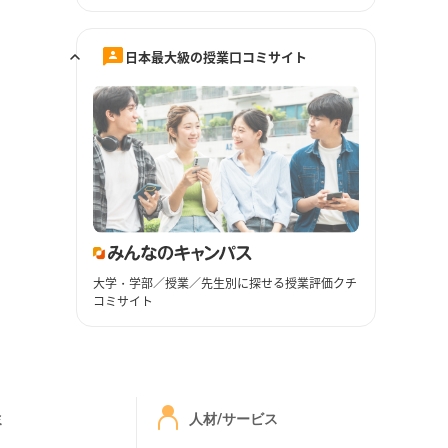
日本最大級の授業口コミサイト
大学・学部／授業／先生別に探せる授業評価クチ
コミサイト
ミ
人材/サービス