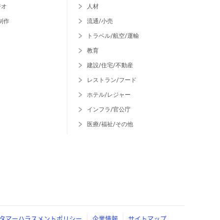
ジオ
人材
制作
流通/小売
トラベル/航空/運輸
教育
建設/住宅/不動産
レストラン/フード
ホテル/レジャー
インフラ/官公庁
医療/福祉/その他
タマーハラスメントポリシー
企業情報
サイトマップ