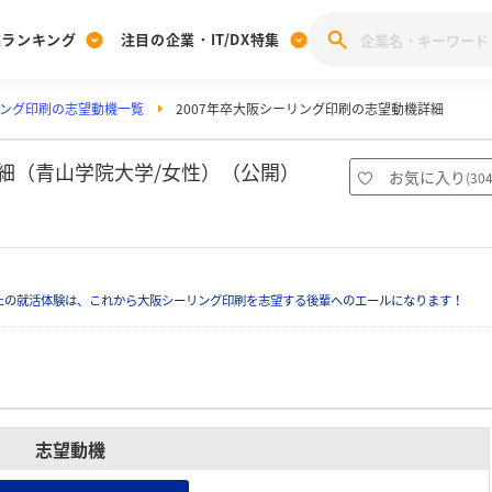
業ランキング
注目の企業・IT/DX特集
ング印刷の志望動機一覧
2007年卒大阪シーリング印刷の志望動機詳細
注目の企業特集
みんなのIT業界新卒就職人気企業ランキング
みんな
[27卒] 本選考体験記投稿キャンペーン
28卒 注目企業特集
27卒 注目企業特集
みんなのDX企業就職ブランド調査
詳細（青山学院大学/女性）（公開）
お気に入り
(
30
注目のIT・DX企業特集
28卒 IT・DX企業特集
27卒 IT・DX企業特集
28卒
みんなのIT業界新卒就職人気企業ランキング
みんな
たの就活体験は、これから大阪シーリング印刷を志望する後輩へのエールになります！
企業研究
志望動機