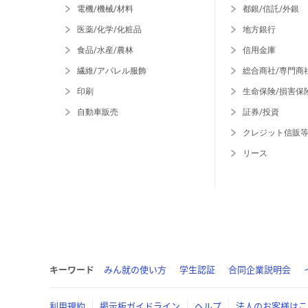
電機/機械/材料
都銀/信託/外銀
医薬/化学/化粧品
地方銀行
食品/水産/農林
信用金庫
繊維/アパレル服飾
総合商社/専門商
印刷
生命保険/損害保
自動車販売
証券/投資
クレジット信販
リース
キーワード
みん就の使い方
学生認証
合同企業説明会
利用規約
掲示板ガイドライン
ヘルプ
法人のお客様はこ