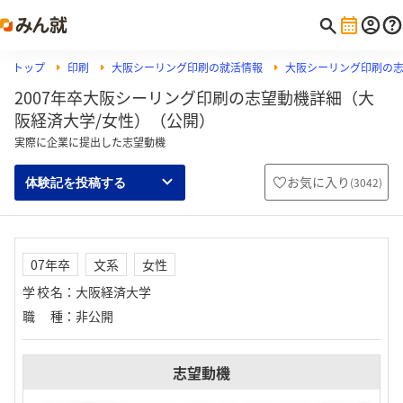
トップ
印刷
大阪シーリング印刷の就活情報
大阪シーリング印刷の
2007年卒大阪シーリング印刷の志望動機詳細（大
阪経済大学/女性）（公開）
実際に企業に提出した志望動機
お気に入り
(
3042
)
体験記を投稿する
07年卒
文系
女性
学校名
：
大阪経済大学
職種
：
非公開
志望動機