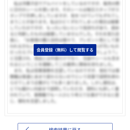
私は洋菓子店でアルバイトをしているのですが、販売の際
に日付のシールを使います。そのシールは毎日スタッフがス
タンプで手押しをしていますが、気をつけていてもずれてし
まうことがあります。私はひどくずれてしまった場合は破棄
していたのですが、もったいないという気持ちがあり、読め
ると判断したものは破棄していませんでした。それを見た店
長に、「お客様の購入目的は様々で、プレゼント用として買
われる方もいる。そんな時、使われていたシールが汚いもの
会員登録（無料）して閲覧する
だったらプレゼントするという気持ちも台無しでしょう？」
と注意され、商品とは中身だけでなく、包装やシールも含ま
れるということを理解してこの業界に興味を持ちました。
また、私は営業事務を志望しているのですが、他社では事
務職は普通とあまり変わらないのでという言葉で説明を終わ
らせてしまう企業がとても多くありました。しかし御社は、
とても細かい内容まで説明していただき、資料にも詳しく書
かれていて、事務職でも一人ひとり考えて仕事ができると感
じ、御社を志望しました。
検索結果に戻る