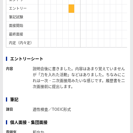
エントリー
筆記試験
面接開始
最終面接
内定（内々定）
エントリーシート
説明会後に書きました。内容はあまり覚えていません
内容
が「力を入れた活動」などはありました。ちなみにこ
れは一次・二次面接用みたいな感じです。履歴書を二
次面接前に提出します。
筆記
適性検査／TOEIC形式
課目
個人面接・集団面接
和やか
雰囲気