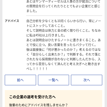
あとはヤンマーディーゼルは人事の方が就活について
の質問会を行ってくれたりととてもよい企業だと感じ
ました。
自己分析を少なくとも10月くらいから行い、常にノー
アドバイス
トにストックしておくこと。
そして説明会は体力と金の続く限り行くこと。ちなみ
に私は45社以上行きました。
あとは説明会はひたすらノートに書きまくること。あ
とで役に立つ。良い言葉を言ったらパクッて行く。
後は面接後に「何が悪かったのか？」考えるのではな
く「自分らしく出来たか？」で判断する。それで落と
されたなら採用側が合わないと判断したんだから、入
ってから苦労しなくて済んだと考え次ぎへと動き出す
べし！！！！！
前へ
一覧へ
次へ
この企業の選考を受けた方へ
後輩のためにアドバイスを残しませんか？