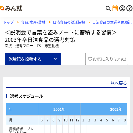
トップ
食品/水産/農林
日清食品の就活情報
日清食品の本選考体験記
＜説明会で言葉を盗みノートに蓄積する習慣＞
2003年卒日清食品の選考対策
面接・選考フロー・ES・志望動機
お気に入り
(
20491
)
体験記を投稿する
一覧へ戻る
選考スケジュール
年
2001年
2002年
月
6
7
8
9
10
11
12
1
2
3
4
5
6
7
8
9
資料請求・プレ
エントリー