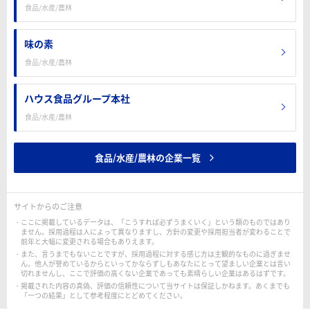
食品/水産/農林
味の素
食品/水産/農林
ハウス食品グループ本社
食品/水産/農林
食品/水産/農林の企業一覧
サイトからのご注意
ここに掲載しているデータは、「こうすれば必ずうまくいく」という類のものではあり
ません。採用過程は人によって異なりますし、方針の変更や採用担当者が変わることで
前年と大幅に変更される場合もありえます。
また、言うまでもないことですが、採用過程に対する感じ方は主観的なものに過ぎませ
ん。他人が誉めているからといってかならずしもあなたにとって望ましい企業とは言い
切れませんし、ここで評価の高くない企業であっても素晴らしい企業はあるはずです。
掲載された内容の真偽、評価の信頼性について当サイトは保証しかねます。あくまでも
「一つの結果」として参考程度にとどめてください。