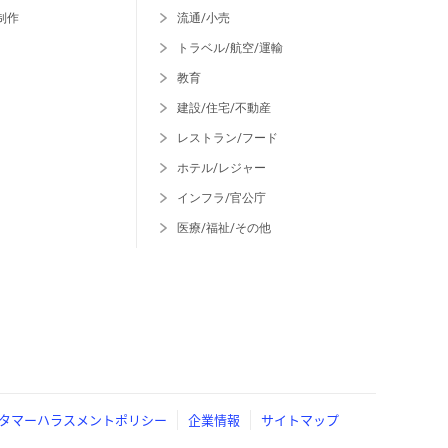
制作
流通/小売
トラベル/航空/運輸
教育
建設/住宅/不動産
レストラン/フード
ホテル/レジャー
インフラ/官公庁
医療/福祉/その他
タマーハラスメントポリシー
企業情報
サイトマップ