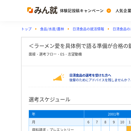
体験記投稿キャンペーン
人気企
トップ
食品/水産/農林
日清食品の就活情報
日清食品の
Post
Ranking
PickUp
投稿する
ランキングを見る
注目の企業特集
＜ラーメン愛を具体例で語る準備が合格の鍵
面接・選考フロー・ES・志望動機
Vote
日清食品の選考を受けた方へ
投票する
後輩のためにアドバイスを残しませんか？
動画で知ろう！業界・
選考スケジュール
年
2001年
月
6
7
8
9
10
1
資料請求・プレエントリー