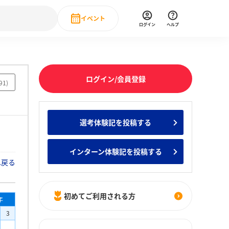
イベント
ログイン
ヘルプ
Event
の新卒就職人気企業ランキング
みんなのインターン人気企業ランキン
直近のイベント一覧
ログイン/会員登録
91
)
もっと見る
 IT・DX現場社員インタビュー
選考体験記を投稿する
の新卒就職人気企業ランキング
みんなのインターン人気企業ランキン
インターン体験記を投稿する
へ戻る
初めてご利用される方
年
3