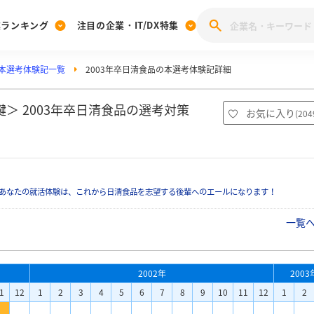
業ランキング
注目の企業・IT/DX特集
本選考体験記一覧
2003年卒日清食品の本選考体験記詳細
注目の企業特集
みんなのIT業界新卒就職人気企業ランキング
みんな
[27卒] 本選考体験記投稿キャンペーン
28卒 注目企業特集
27卒 注目企業特集
みんなのDX企業就職ブランド調査
＞ 2003年卒日清食品の選考対策
お気に入り
(
204
注目のIT・DX企業特集
28卒 IT・DX企業特集
27卒 IT・DX企業特集
28卒
みんなのIT業界新卒就職人気企業ランキング
みんな
あなたの就活体験は、これから日清食品を志望する後輩へのエールになります！
企業研究
一覧
2002年
2003
1
12
1
2
3
4
5
6
7
8
9
10
11
12
1
2