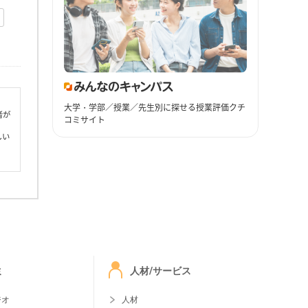
大学・学部／授業／先生別に探せる授業評価クチ
者が
コミサイト
しい
ミ
人材/サービス
ジオ
人材