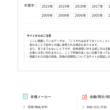
卒業年：
2023年
2019年
2018年
2017年
2009年
2008年
2006年
2005年
サイトからのご注意
・ここに掲載しているデータは、「こうすれば必ずうまくいく」と
変わることで前年と大幅に変更される場合もありえます。
・また、言うまでもないことですが、採用過程に対する感じ方は主
企業とは言い切れませんし、ここで評価の高くない企業であって
・掲載された内容の真偽、評価の信頼性について当サイトは保証し
各種メーカー
金融/商社/保
電機/機械/材料
都銀/信託/外銀