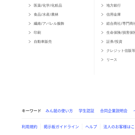
医薬/化学/化粧品
地方銀行
食品/水産/農林
信用金庫
繊維/アパレル服飾
総合商社/専門商
印刷
生命保険/損害保
自動車販売
証券/投資
クレジット信販
リース
キーワード
みん就の使い方
学生認証
合同企業説明会
利用規約
掲示板ガイドライン
ヘルプ
法人のお客様はこ