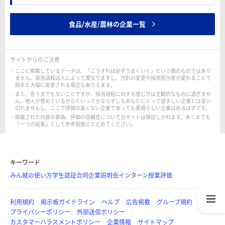
食品/水産/農林の企業一覧
サイトからのご注意
ここに掲載しているデータは、「こうすれば必ずうまくいく」という類のものではあり
ません。採用過程は人によって異なりますし、方針の変更や採用担当者が変わることで
前年と大幅に変更される場合もありえます。
また、言うまでもないことですが、採用過程に対する感じ方は主観的なものに過ぎませ
ん。他人が誉めているからといってかならずしもあなたにとって望ましい企業とは言い
切れませんし、ここで評価の高くない企業であっても素晴らしい企業はあるはずです。
掲載された内容の真偽、評価の信頼性について当サイトは保証しかねます。あくまでも
「一つの結果」として参考程度にとどめてください。
キーワード
みん就の使い方
学生認証
合同企業説明会
インターン
授業評価
利用規約
掲示板ガイドライン
ヘルプ
広告掲載
グループ規約
プライバシーポリシー
外部送信ポリシー
カスタマーハラスメントポリシー
企業情報
サイトマップ