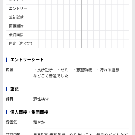
エントリー
筆記試験
面接開始
最終面接
内定（内々定）
エントリーシート
・長所短所 ・ゼミ ・志望動機 ・誇れる経験
内容
などごく普通でした
筆記
適性検査
課目
個人面接・集団面接
和やか
雰囲気
自己PRや志望動機、やりたいこと、部活やバイトなど
質問内容