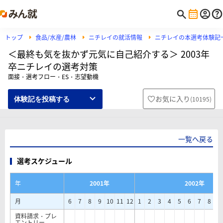
トップ
食品/水産/農林
ニチレイの就活情報
ニチレイの本選考体験記
＜最終も気を抜かず元気に自己紹介する＞ 2003年
卒ニチレイの選考対策
面接・選考フロー・ES・志望動機
お気に入り
(
10195
)
体験記を投稿する
一覧へ戻る
選考スケジュール
年
2001年
2002年
月
6
7
8
9
10
11
12
1
2
3
4
5
6
7
8
9
資料請求・プレ
エントリー