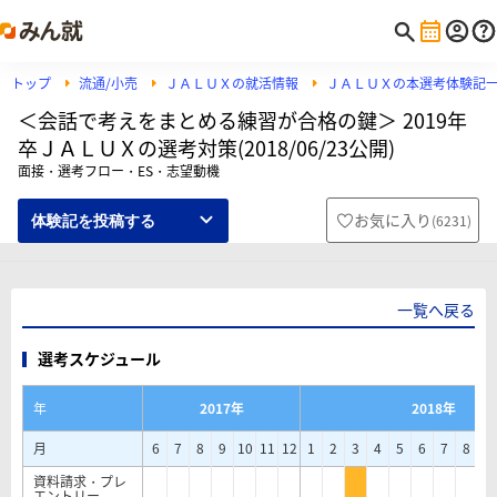
トップ
流通/小売
ＪＡＬＵＸの就活情報
ＪＡＬＵＸの本選考体験記
＜会話で考えをまとめる練習が合格の鍵＞ 2019年
卒ＪＡＬＵＸの選考対策(2018/06/23公開)
面接・選考フロー・ES・志望動機
お気に入り
(
6231
)
体験記を投稿する
一覧へ戻る
選考スケジュール
年
2017年
2018年
月
6
7
8
9
10
11
12
1
2
3
4
5
6
7
8
9
資料請求・プレ
エントリー