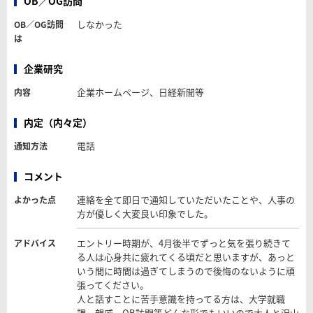
OB／OG訪問
しなかった
OB／OG訪問
は
企業研究
企業ホームページ、日経新聞等
内容
内定（内々定）
電話
通知方法
コメント
連絡を全て即日で通知していただいたことや、人事の
よかった点
方が優しく大変良い印象でした。
エントリー時期が、4月後半でずっと気を張り続きて
アドバイス
る人は心身共に疲れてくる頃だと思いますが、あっと
いう間に時間は過ぎてしまうので後悔のないように頑
張ってください。
人と話すことに苦手意識を持ってる方は、大学就職
課、親戚、OB訪問等どんな形でもいいので大人と沢山