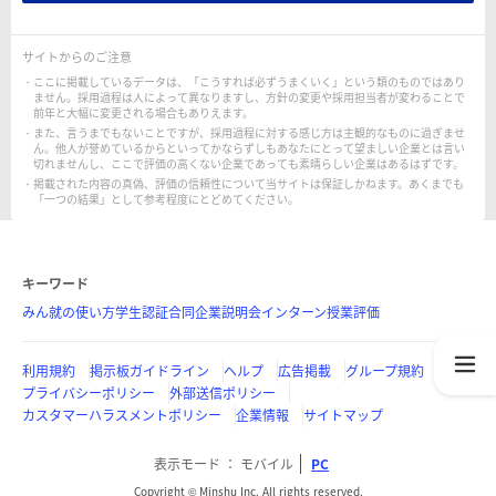
サイトからのご注意
ここに掲載しているデータは、「こうすれば必ずうまくいく」という類のものではあり
ません。採用過程は人によって異なりますし、方針の変更や採用担当者が変わることで
前年と大幅に変更される場合もありえます。
また、言うまでもないことですが、採用過程に対する感じ方は主観的なものに過ぎませ
ん。他人が誉めているからといってかならずしもあなたにとって望ましい企業とは言い
切れませんし、ここで評価の高くない企業であっても素晴らしい企業はあるはずです。
掲載された内容の真偽、評価の信頼性について当サイトは保証しかねます。あくまでも
「一つの結果」として参考程度にとどめてください。
キーワード
みん就の使い方
学生認証
合同企業説明会
インターン
授業評価
利用規約
掲示板ガイドライン
ヘルプ
広告掲載
グループ規約
プライバシーポリシー
外部送信ポリシー
カスタマーハラスメントポリシー
企業情報
サイトマップ
表示モード
モバイル
PC
Copyright © Minshu Inc. All rights reserved.