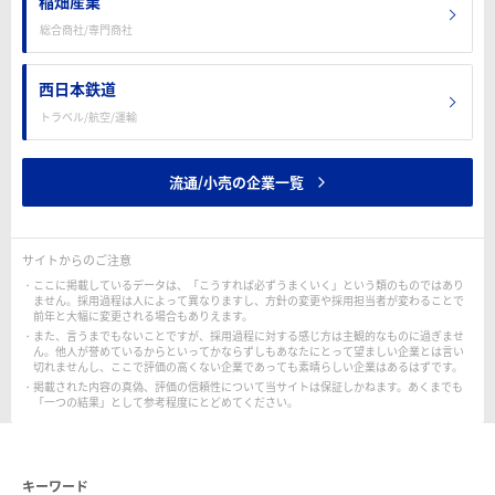
稲畑産業
総合商社/専門商社
西日本鉄道
トラベル/航空/運輸
流通/小売の企業一覧
サイトからのご注意
ここに掲載しているデータは、「こうすれば必ずうまくいく」という類のものではあり
ません。採用過程は人によって異なりますし、方針の変更や採用担当者が変わることで
前年と大幅に変更される場合もありえます。
また、言うまでもないことですが、採用過程に対する感じ方は主観的なものに過ぎませ
ん。他人が誉めているからといってかならずしもあなたにとって望ましい企業とは言い
切れませんし、ここで評価の高くない企業であっても素晴らしい企業はあるはずです。
掲載された内容の真偽、評価の信頼性について当サイトは保証しかねます。あくまでも
「一つの結果」として参考程度にとどめてください。
キーワード