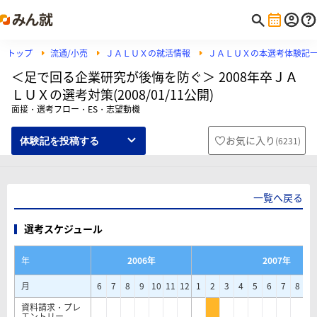
トップ
流通/小売
ＪＡＬＵＸの就活情報
ＪＡＬＵＸの本選考体験記
＜足で回る企業研究が後悔を防ぐ＞ 2008年卒ＪＡ
ＬＵＸの選考対策(2008/01/11公開)
面接・選考フロー・ES・志望動機
お気に入り
(
6231
)
体験記を投稿する
一覧へ戻る
選考スケジュール
年
2006年
2007年
月
6
7
8
9
10
11
12
1
2
3
4
5
6
7
8
9
資料請求・プレ
エントリー