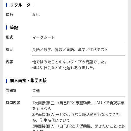
リクルーター
ない
接触
筆記
マークシート
形式
英語／数学、算数／国語、漢字／性格テスト
課目
他ではみたことのないタイプの問題でした。
内容
理科や社会などの問題もありました。
個人面接・集団面接
普通
雰囲気
1次面接(集団)→自己PRと志望動機、JALUXで新規事業
質問内容
をするなら
2次面接(個人)→どのような就職活動を行なってきた
か、学生時代について
3時面接(個人)→自己PRと志望動機、聞きたいことはあ