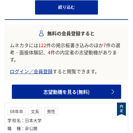
絞り込む
無料の会員登録すると
ムネカタには
122
件の掲示板書き込みのほか
7
件の選
考・面接体験記、
4
件の内定者の志望動機がありま
す。
ログイン／会員登録
すると閲覧できます。
志望動機を見る(無料)
08年卒
文系
男性
学校名
：
日本大学
職種
：
非公開