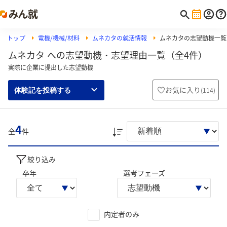
トップ
電機/機械/材料
ムネカタの就活情報
ムネカタの志望動機一覧
ムネカタ への志望動機・志望理由一覧（全4件）
実際に企業に提出した志望動機
お気に入り
(
114
)
体験記を投稿する
4
全
件
絞り込み
卒年
選考フェーズ
内定者のみ