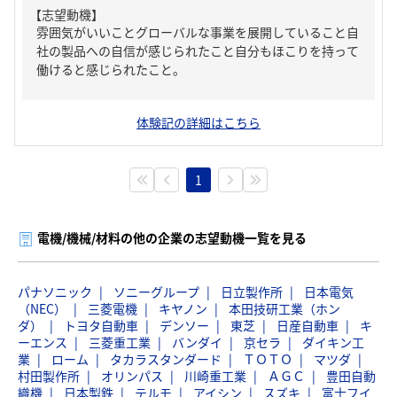
【志望動機】
雰囲気がいいことグローバルな事業を展開していること自
社の製品への自信が感じられたこと自分もほこりを持って
働けると感じられたこと。
体験記の詳細はこちら
1
電機/機械/材料の他の企業の志望動機一覧を見る
パナソニック
ソニーグループ
日立製作所
日本電気
（NEC）
三菱電機
キヤノン
本田技研工業（ホン
ダ）
トヨタ自動車
デンソー
東芝
日産自動車
キ
ーエンス
三菱重工業
バンダイ
京セラ
ダイキン工
業
ローム
タカラスタンダード
ＴＯＴＯ
マツダ
村田製作所
オリンパス
川崎重工業
ＡＧＣ
豊田自動
織機
日本製鉄
テルモ
アイシン
スズキ
富士フイ