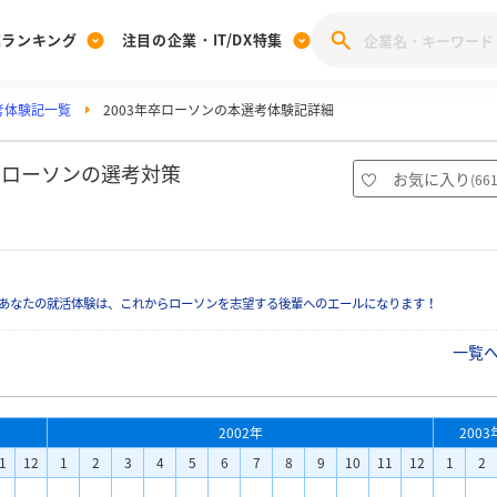
業ランキング
注目の企業・IT/DX特集
考体験記一覧
2003年卒ローソンの本選考体験記詳細
注目の企業特集
みんなのIT業界新卒就職人気企業ランキング
みんな
[27卒] 本選考体験記投稿キャンペーン
28卒 注目企業特集
27卒 注目企業特集
みんなのDX企業就職ブランド調査
卒ローソンの選考対策
お気に入り
(
66
注目のIT・DX企業特集
28卒 IT・DX企業特集
27卒 IT・DX企業特集
28卒
みんなのIT業界新卒就職人気企業ランキング
みんな
あなたの就活体験は、これからローソンを志望する後輩へのエールになります！
企業研究
一覧
2002年
2003
1
12
1
2
3
4
5
6
7
8
9
10
11
12
1
2