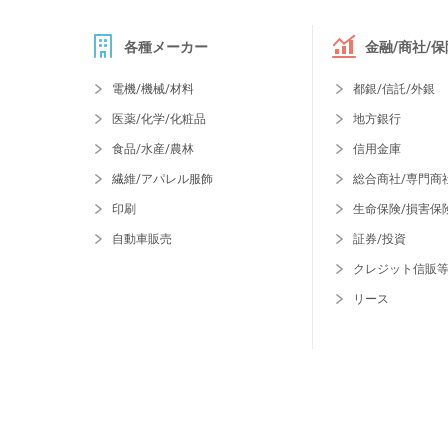
各種メーカー
金融/商社/保
電機/機械/材料
都銀/信託/外銀
医薬/化学/化粧品
地方銀行
食品/水産/農林
信用金庫
繊維/アパレル服飾
総合商社/専門商
印刷
生命保険/損害保
自動車販売
証券/投資
クレジット信販
リース