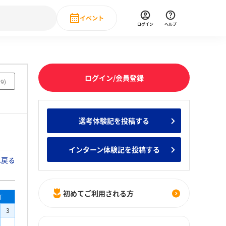
イベント
ログイン
ヘルプ
Event
の新卒就職人気企業ランキング
みんなのインターン人気企業ランキン
直近のイベント一覧
ログイン/会員登録
19
)
もっと見る
 IT・DX現場社員インタビュー
選考体験記を投稿する
の新卒就職人気企業ランキング
みんなのインターン人気企業ランキン
インターン体験記を投稿する
へ戻る
初めてご利用される方
年
3