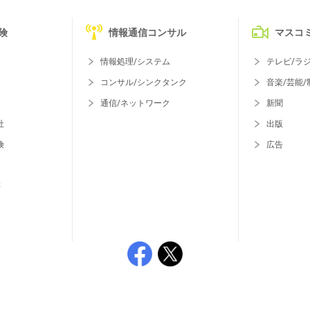
険
情報通信コンサル
マスコ
情報処理/システム
テレビ/ラ
コンサル/シンクタンク
音楽/芸能/
通信/ネットワーク
新聞
社
出版
険
広告
等