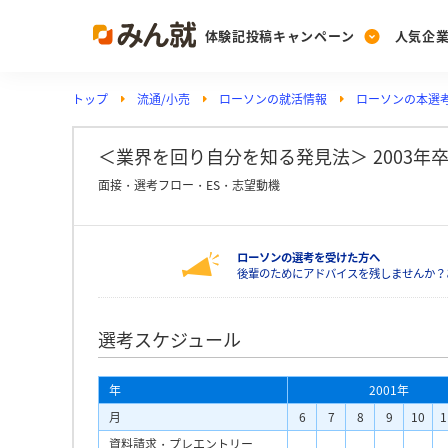
体験記投稿キャンペーン
人気企
トップ
流通/小売
ローソンの就活情報
ローソンの本選
Post
Ranking
PickUp
投稿する
ランキングを見る
注目の企業特集
＜業界を回り自分を知る発見法＞ 2003年
面接・選考フロー・ES・志望動機
Vote
ローソンの選考を受けた方へ
投票する
後輩のためにアドバイスを残しませんか？
動画で知ろう！業界・
選考スケジュール
年
2001年
月
6
7
8
9
10
1
資料請求・プレエントリー