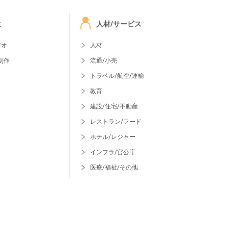
ミ
人材/サービス
ジオ
人材
制作
流通/小売
トラベル/航空/運輸
教育
建設/住宅/不動産
レストラン/フード
ホテル/レジャー
インフラ/官公庁
医療/福祉/その他