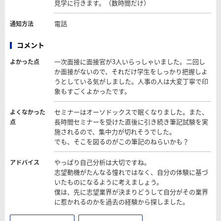
見学に行きます。（数時間だけ）
電話
通知方法
コメント
一次面接に面接官が3人いらっしゃいました。二回し
よかった点
か面接がないので、それだけ学生をしっかり把握しよ
うとしている気がしました。人事の人は大変丁寧で印
象もすごくよかったです。
セミナーはオーソドックスで眠くなりました。また、
よくなかった
長時間セミナーを受けた直後に引き続き筆記試験を実
点
施されるので、集中力が切れそうでした。
でも、そこを図るのがこの筆記のねらいかも？
やっぱり自己分析は大切ですね。
アドバイス
志望動機がたんなる憧れではなく、自分の体験に基づ
いたものになるように考えましょう。
僕は、先に志望業界が決まりどうして自分がその業界
に惹かれるのかを過去の経験から探しました。