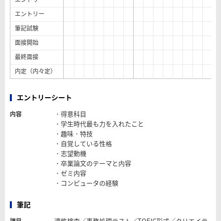
エントリー
筆記試験
面接開始
最終面接
内定（内々定）
エントリーシート
・得意科目
内容
・学生時代最も力を入れたこと
・趣味・特技
・自覚している性格
・志望動機
・卒業論文のテーマと内容
・ゼミ内容
・コンピュータの経験
筆記
適性検査／事務処理テスト／TOEIC形式／クリエイテ