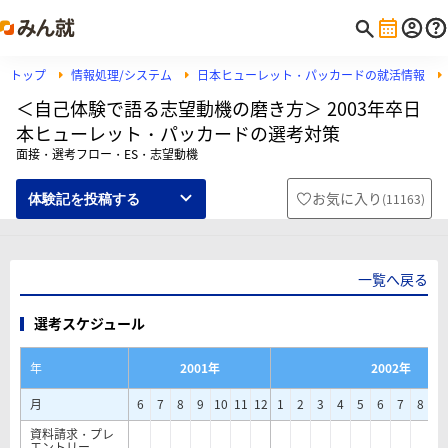
トップ
情報処理/システム
日本ヒューレット・パッカードの就活情報
＜自己体験で語る志望動機の磨き方＞ 2003年卒日
本ヒューレット・パッカードの選考対策
面接・選考フロー・ES・志望動機
お気に入り
(
11163
)
体験記を投稿する
一覧へ戻る
選考スケジュール
年
2001年
2002年
月
6
7
8
9
10
11
12
1
2
3
4
5
6
7
8
9
資料請求・プレ
エントリー