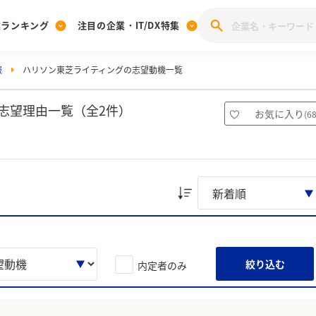
業ランキング
注目の企業・IT/DX特集
報
ハリソン東芝ライティングの志望動機一覧
注目の企業特集
みんなのIT業界新卒就職人気企業ランキング
みんな
[27卒] 本選考体験記投稿キャンペーン
28卒 注目企業特集
27卒 注目企業特集
みんなのDX企業就職ブランド調査
志望理由一覧（全2件）
お気に入り
(
6
注目のIT・DX企業特集
28卒 IT・DX企業特集
27卒 IT・DX企業特集
28卒
みんなのIT業界新卒就職人気企業ランキング
みんな
企業研究
絞り込む
内定者のみ