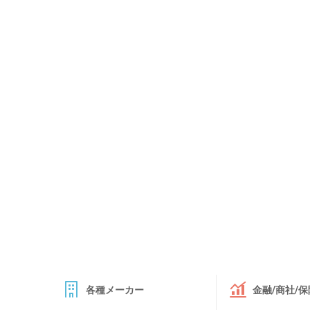
各種メーカー
金融/商社/保