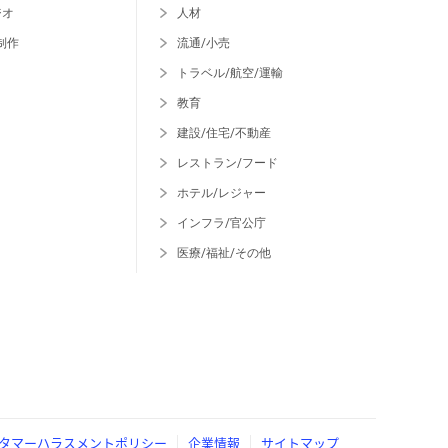
ジオ
人材
制作
流通/小売
トラベル/航空/運輸
教育
建設/住宅/不動産
レストラン/フード
ホテル/レジャー
インフラ/官公庁
医療/福祉/その他
タマーハラスメントポリシー
企業情報
サイトマップ