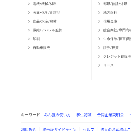
電機/機械/材料
都銀/信託/外銀
医薬/化学/化粧品
地方銀行
食品/水産/農林
信用金庫
繊維/アパレル服飾
総合商社/専門商
印刷
生命保険/損害保
自動車販売
証券/投資
クレジット信販
リース
キーワード
みん就の使い方
学生認証
合同企業説明会
利用規約
掲示板ガイドライン
ヘルプ
法人のお客様はこ