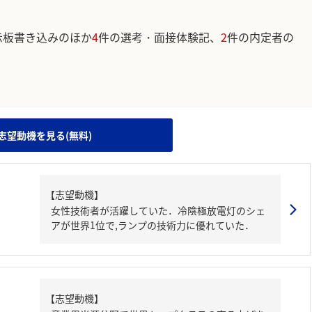
示板書き込みのほか
4
件の選考・面接体験記、
2
件の内定者の
。
志望動機を見る(無料)
【志望動機】
女性技術者が活躍していた．冷陰極放電灯のシェ
アが世界1位で,ランプの技術力に優れていた．
【志望動機】