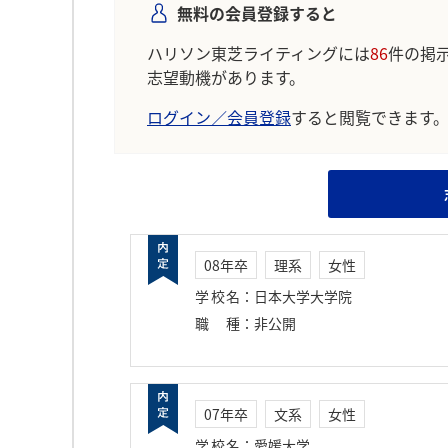
無料の会員登録すると
ハリソン東芝ライティングには
86
件の掲
志望動機があります。
ログイン／会員登録
すると閲覧できます
08年卒
理系
女性
学校名
：
日本大学大学院
職種
：
非公開
07年卒
文系
女性
学校名
：
愛媛大学