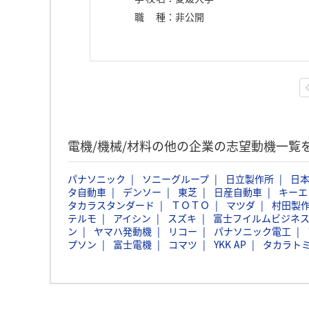
職種
：
非公開
電機/機械/材料の他の企業の志望動機一覧
パナソニック
ソニーグループ
日立製作所
日本
タ自動車
デンソー
東芝
日産自動車
キーエ
タカラスタンダード
ＴＯＴＯ
マツダ
村田製
テルモ
アイシン
スズキ
富士フイルムビジネ
ン
ヤマハ発動機
リコー
パナソニック電工
プソン
富士電機
コマツ
YKK AP
タカラト