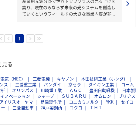
産業用光源分野で世界トップクラスの売る上げを
誇り、現在のみならず未来の光システムを創造し
ていくというフィールドの大きな事業内容が非...
1
を見る
電気（NEC）
三菱電機
キヤノン
本田技研工業（ホンダ）
ンス
三菱重工業
バンダイ
京セラ
ダイキン工業
ローム
作所
オリンパス
川崎重工業
ＡＧＣ
豊田自動織機
日本製
スイノベーション
シャープ
ＳＵＢＡＲＵ
オムロン
ブリヂス
アイリスオーヤマ
島津製作所
コニカミノルタ
YKK
セイコ
ミー
三菱自動車
神戸製鋼所
コクヨ
ＩＨＩ