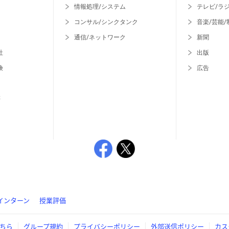
情報処理/システム
テレビ/ラ
コンサル/シンクタンク
音楽/芸能/
通信/ネットワーク
新聞
社
出版
険
広告
等
インターン
授業評価
ちら
グループ規約
プライバシーポリシー
外部送信ポリシー
カス