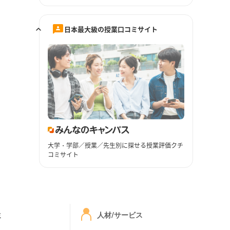
日本最大級の授業口コミサイト
大学・学部／授業／先生別に探せる授業評価クチ
コミサイト
ミ
人材/サービス