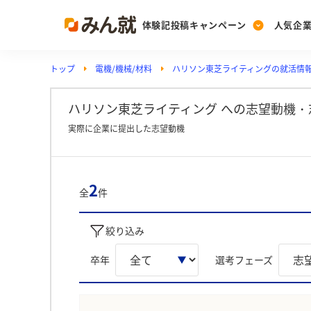
体験記投稿キャンペーン
人気企
トップ
電機/機械/材料
ハリソン東芝ライティングの就活情
Post
Ranking
PickUp
投稿する
ランキングを見る
注目の企業特集
ハリソン東芝ライティング への志望動機・
実際に企業に提出した志望動機
Vote
投票する
2
全
件
動画で知ろう！業界・
絞り込み
卒年
選考フェーズ