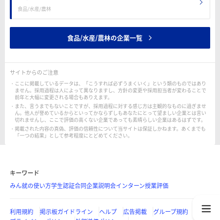
食品/水産/農林
食品/水産/農林の企業一覧
サイトからのご注意
ここに掲載しているデータは、「こうすれば必ずうまくいく」という類のものではあり
ません。採用過程は人によって異なりますし、方針の変更や採用担当者が変わることで
前年と大幅に変更される場合もありえます。
また、言うまでもないことですが、採用過程に対する感じ方は主観的なものに過ぎませ
ん。他人が誉めているからといってかならずしもあなたにとって望ましい企業とは言い
切れませんし、ここで評価の高くない企業であっても素晴らしい企業はあるはずです。
掲載された内容の真偽、評価の信頼性について当サイトは保証しかねます。あくまでも
「一つの結果」として参考程度にとどめてください。
キーワード
みん就の使い方
学生認証
合同企業説明会
インターン
授業評価
利用規約
掲示板ガイドライン
ヘルプ
広告掲載
グループ規約