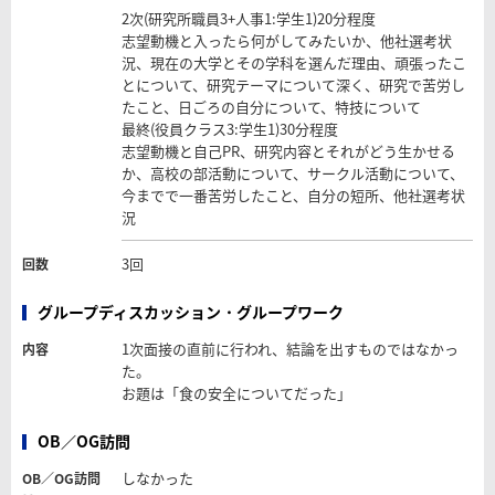
2次(研究所職員3+人事1:学生1)20分程度
志望動機と入ったら何がしてみたいか、他社選考状
況、現在の大学とその学科を選んだ理由、頑張ったこ
とについて、研究テーマについて深く、研究で苦労し
たこと、日ごろの自分について、特技について
最終(役員クラス3:学生1)30分程度
志望動機と自己PR、研究内容とそれがどう生かせる
か、高校の部活動について、サークル活動について、
今までで一番苦労したこと、自分の短所、他社選考状
況
3回
回数
グループディスカッション・グループワーク
1次面接の直前に行われ、結論を出すものではなかっ
内容
た。
お題は「食の安全についてだった」
OB／OG訪問
しなかった
OB／OG訪問