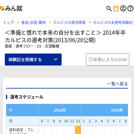
トップ
食品/水産/農林
カルピスの就活情報
カルピスの本選考体験記
＜準備と慣れで本来の自分を出すこと＞ 2014年卒
カルピスの選考対策(2013/06/20公開)
面接・選考フロー・ES・志望動機
お気に入り
(
13038
)
体験記を投稿する
一覧へ戻る
選考スケジュール
年
2012年
2013年
月
6
7
8
9
10
11
12
1
2
3
4
5
6
7
8
9
資料請求・プレ
エントリー