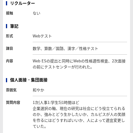
リクルーター
ない
接触
筆記
Webテスト
形式
数学、算数／国語、漢字／性格テスト
課目
Web ESの提出と同時にWebの性格適性検査、2次面接
内容
の前にテストセンターが行われた。
個人面接・集団面接
和やか
雰囲気
1次(人事1:学生5)1時間ほど
質問内容
企業選択の軸、現在の研究は社会にどう役立てられる
のか、強みとどう生かしたいか、カルピスが人の笑顔
を作るにはどうすればいいか、人によって適宜変更し
ていた。