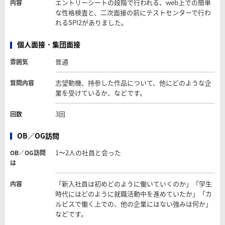
エントリーシートの段階で行われる、web上での簡単
内容
な性格検査と、二次面接の前にテストセンターで行わ
れるSPI2がありました。
個人面接・集団面接
普通
雰囲気
志望動機、持参した作品について、他にどのような企
質問内容
業を受けているか、などです。
3回
回数
OB／OG訪問
1〜2人の社員と会った
OB／OG訪問
は
「新入社員は初めどのように働いていくのか」「学生
内容
時代にはどのように就職活動中を進めていたか」「カ
ルピスで働く上での、他の企業にはない強みは何か」
などです。