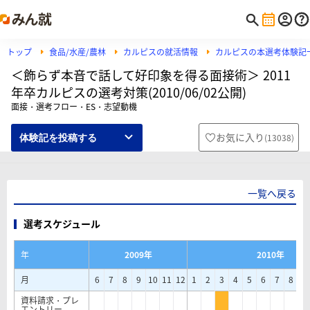
トップ
食品/水産/農林
カルピスの就活情報
カルピスの本選考体験記
＜飾らず本音で話して好印象を得る面接術＞ 2011
年卒カルピスの選考対策(2010/06/02公開)
面接・選考フロー・ES・志望動機
お気に入り
(
13038
)
体験記を投稿する
一覧へ戻る
選考スケジュール
年
2009年
2010年
月
6
7
8
9
10
11
12
1
2
3
4
5
6
7
8
9
資料請求・プレ
エントリー