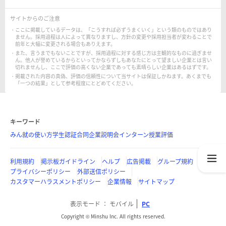
サイトからのご注意
ここに掲載しているデータは、「こうすれば必ずうまくいく」という類のものではあり
ません。採用過程は人によって異なりますし、方針の変更や採用担当者が変わることで
前年と大幅に変更される場合もありえます。
また、言うまでもないことですが、採用過程に対する感じ方は主観的なものに過ぎませ
ん。他人が誉めているからといってかならずしもあなたにとって望ましい企業とは言い
切れませんし、ここで評価の高くない企業であっても素晴らしい企業はあるはずです。
掲載された内容の真偽、評価の信頼性について当サイトは保証しかねます。あくまでも
「一つの結果」として参考程度にとどめてください。
キーワード
みん就の使い方
学生認証
合同企業説明会
インターン
授業評価
利用規約
掲示板ガイドライン
ヘルプ
広告掲載
グループ規約
プライバシーポリシー
外部送信ポリシー
カスタマーハラスメントポリシー
企業情報
サイトマップ
表示モード
モバイル
PC
Copyright © Minshu Inc. All rights reserved.