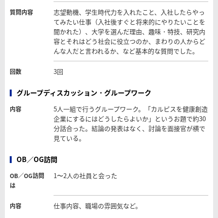
志望動機、学生時代力を入れたこと、入社したらやっ
質問内容
てみたい仕事（入社後すぐと将来的にやりたいことを
聞かれた）、大学を選んだ理由、趣味・特技、研究内
容とそれはどう社会に役立つのか、まわりの人からど
んな人だと言われるか、など基本的な質問でした。
3回
回数
グループディスカッション・グループワーク
5人一組で行うグループワーク。「カルピスを健康創造
内容
企業にするにはどうしたらよいか」というお題で約30
分話合った。結論の発表はなく、討論を面接官が横で
見ている。
OB／OG訪問
1〜2人の社員と会った
OB／OG訪問
は
仕事内容、職場の雰囲気など。
内容