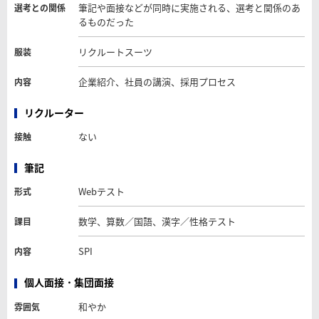
筆記や面接などが同時に実施される、選考と関係のあ
選考との関係
るものだった
リクルートスーツ
服装
企業紹介、社員の講演、採用プロセス
内容
リクルーター
ない
接触
筆記
Webテスト
形式
数学、算数／国語、漢字／性格テスト
課目
SPI
内容
個人面接・集団面接
和やか
雰囲気