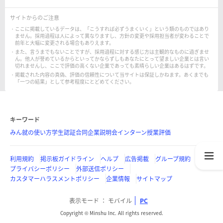
サイトからのご注意
ここに掲載しているデータは、「こうすれば必ずうまくいく」という類のものではあり
ません。採用過程は人によって異なりますし、方針の変更や採用担当者が変わることで
前年と大幅に変更される場合もありえます。
また、言うまでもないことですが、採用過程に対する感じ方は主観的なものに過ぎませ
ん。他人が誉めているからといってかならずしもあなたにとって望ましい企業とは言い
切れませんし、ここで評価の高くない企業であっても素晴らしい企業はあるはずです。
掲載された内容の真偽、評価の信頼性について当サイトは保証しかねます。あくまでも
「一つの結果」として参考程度にとどめてください。
キーワード
みん就の使い方
学生認証
合同企業説明会
インターン
授業評価
利用規約
掲示板ガイドライン
ヘルプ
広告掲載
グループ規約
プライバシーポリシー
外部送信ポリシー
カスタマーハラスメントポリシー
企業情報
サイトマップ
表示モード
モバイル
PC
Copyright © Minshu Inc. All rights reserved.