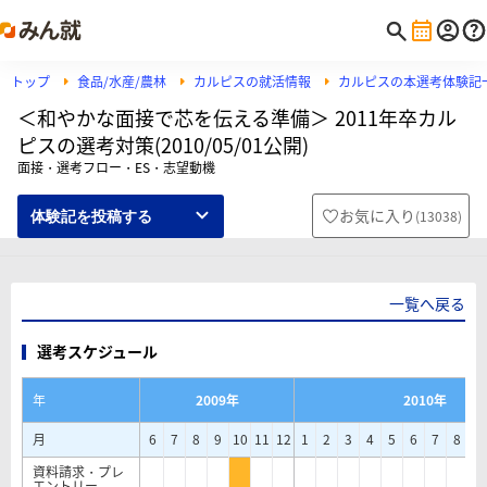
トップ
食品/水産/農林
カルピスの就活情報
カルピスの本選考体験記
＜和やかな面接で芯を伝える準備＞ 2011年卒カル
ピスの選考対策(2010/05/01公開)
面接・選考フロー・ES・志望動機
お気に入り
(
13038
)
体験記を投稿する
一覧へ戻る
選考スケジュール
年
2009年
2010年
月
6
7
8
9
10
11
12
1
2
3
4
5
6
7
8
9
資料請求・プレ
エントリー