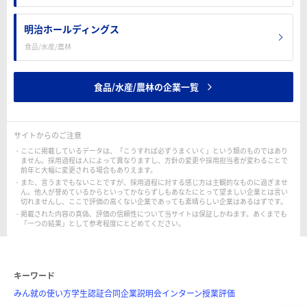
明治ホールディングス
食品/水産/農林
食品/水産/農林の企業一覧
サイトからのご注意
ここに掲載しているデータは、「こうすれば必ずうまくいく」という類のものではあり
ません。採用過程は人によって異なりますし、方針の変更や採用担当者が変わることで
前年と大幅に変更される場合もありえます。
また、言うまでもないことですが、採用過程に対する感じ方は主観的なものに過ぎませ
ん。他人が誉めているからといってかならずしもあなたにとって望ましい企業とは言い
切れませんし、ここで評価の高くない企業であっても素晴らしい企業はあるはずです。
掲載された内容の真偽、評価の信頼性について当サイトは保証しかねます。あくまでも
「一つの結果」として参考程度にとどめてください。
キーワード
みん就の使い方
学生認証
合同企業説明会
インターン
授業評価