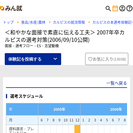
トップ
食品/水産/農林
カルピスの就活情報
カルピスの本選考体験記
＜和やかな面接で素直に伝える工夫＞ 2007年卒カ
ルピスの選考対策(2006/09/10公開)
面接・選考フロー・ES・志望動機
お気に入り
(
13038
)
体験記を投稿する
一覧へ戻る
選考スケジュール
年
2005年
2006年
月
6
7
8
9
10
11
12
1
2
3
4
5
6
7
8
9
資料請求・プレ
エントリー