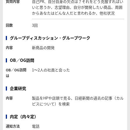
自己PR、自分自身の欠点は？それをどう克服すればい
質問内容
いと思うか、志望理由、自分が開発したい商品、周囲
からあなたはどんな人だと言われるか、他社状況
3回
回数
グループディスカッション・グループワーク
新商品の開発
内容
OB／OG訪問
1〜2人の社員と会った
OB／OG訪問
は
企業研究
製品をHPや店頭で見る、日経新聞の過去の記事（カル
内容
ピスについて）を検索
内定（内々定）
電話
通知方法