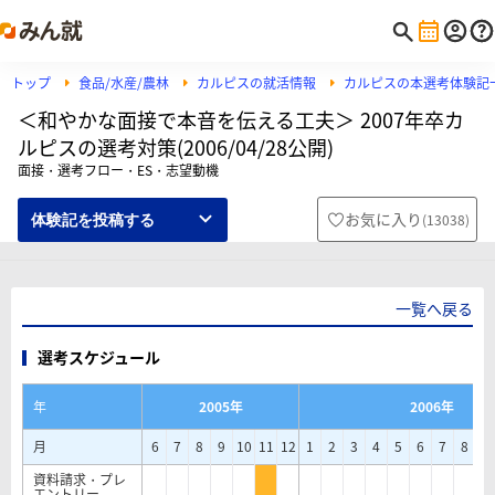
トップ
食品/水産/農林
カルピスの就活情報
カルピスの本選考体験記
＜和やかな面接で本音を伝える工夫＞ 2007年卒カ
ルピスの選考対策(2006/04/28公開)
面接・選考フロー・ES・志望動機
お気に入り
(
13038
)
体験記を投稿する
一覧へ戻る
選考スケジュール
年
2005年
2006年
月
6
7
8
9
10
11
12
1
2
3
4
5
6
7
8
9
資料請求・プレ
エントリー