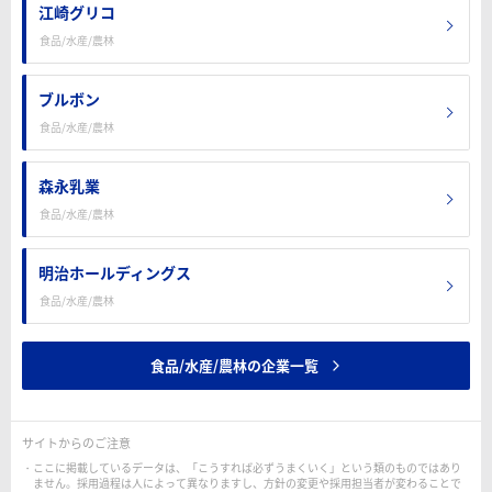
江崎グリコ
食品/水産/農林
ブルボン
食品/水産/農林
森永乳業
食品/水産/農林
明治ホールディングス
食品/水産/農林
食品/水産/農林の企業一覧
サイトからのご注意
ここに掲載しているデータは、「こうすれば必ずうまくいく」という類のものではあり
ません。採用過程は人によって異なりますし、方針の変更や採用担当者が変わることで