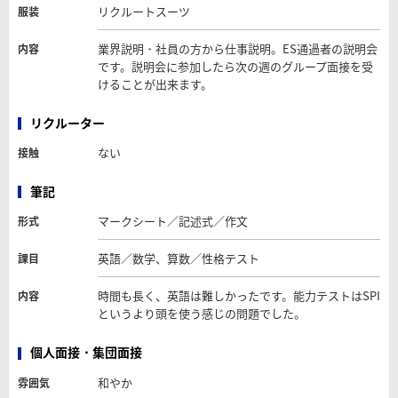
リクルートスーツ
服装
業界説明・社員の方から仕事説明。ES通過者の説明会
内容
です。説明会に参加したら次の週のグループ面接を受
けることが出来ます。
リクルーター
ない
接触
筆記
マークシート／記述式／作文
形式
英語／数学、算数／性格テスト
課目
時間も長く、英語は難しかったです。能力テストはSPI
内容
というより頭を使う感じの問題でした。
個人面接・集団面接
和やか
雰囲気