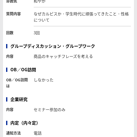
和やか
雰囲気
なぜカルピスか・学生時代に頑張ってきたこと・性格
質問内容
について
3回
回数
グループディスカッション・グループワーク
商品のキャッチフレーズを考える
内容
OB／OG訪問
しなかった
OB／OG訪問
は
企業研究
セミナー参加のみ
内容
内定（内々定）
電話
通知方法