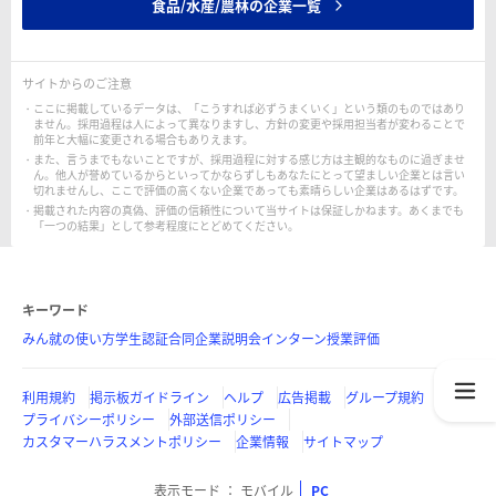
食品/水産/農林の企業一覧
サイトからのご注意
ここに掲載しているデータは、「こうすれば必ずうまくいく」という類のものではあり
ません。採用過程は人によって異なりますし、方針の変更や採用担当者が変わることで
前年と大幅に変更される場合もありえます。
また、言うまでもないことですが、採用過程に対する感じ方は主観的なものに過ぎませ
ん。他人が誉めているからといってかならずしもあなたにとって望ましい企業とは言い
切れませんし、ここで評価の高くない企業であっても素晴らしい企業はあるはずです。
掲載された内容の真偽、評価の信頼性について当サイトは保証しかねます。あくまでも
「一つの結果」として参考程度にとどめてください。
キーワード
みん就の使い方
学生認証
合同企業説明会
インターン
授業評価
利用規約
掲示板ガイドライン
ヘルプ
広告掲載
グループ規約
プライバシーポリシー
外部送信ポリシー
カスタマーハラスメントポリシー
企業情報
サイトマップ
表示モード
モバイル
PC