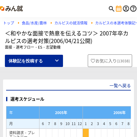
トップ
食品/水産/農林
カルピスの就活情報
カルピスの本選考体験記
＜和やかな面接で熱意を伝えるコツ＞ 2007年卒カ
ルピスの選考対策(2006/04/21公開)
面接・選考フロー・ES・志望動機
お気に入り
(
13038
)
体験記を投稿する
一覧へ戻る
選考スケジュール
年
2005年
2006年
月
6
7
8
9
10
11
12
1
2
3
4
5
6
7
8
9
資料請求・プレ
エントリー