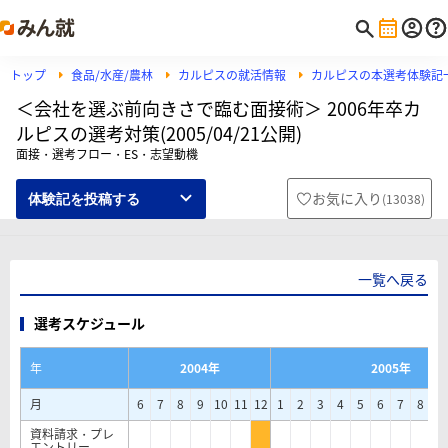
トップ
食品/水産/農林
カルピスの就活情報
カルピスの本選考体験記
＜会社を選ぶ前向きさで臨む面接術＞ 2006年卒カ
ルピスの選考対策(2005/04/21公開)
面接・選考フロー・ES・志望動機
お気に入り
(
13038
)
体験記を投稿する
一覧へ戻る
選考スケジュール
年
2004年
2005年
月
6
7
8
9
10
11
12
1
2
3
4
5
6
7
8
9
資料請求・プレ
エントリー