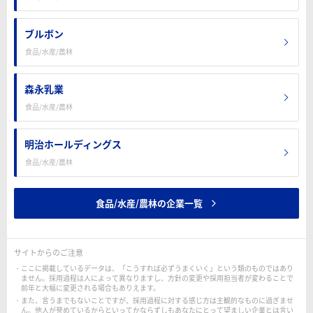
ブルボン
食品/水産/農林
森永乳業
食品/水産/農林
明治ホールディングス
食品/水産/農林
食品/水産/農林の企業一覧
サイトからのご注意
ここに掲載しているデータは、「こうすれば必ずうまくいく」という類のものではあり
ません。採用過程は人によって異なりますし、方針の変更や採用担当者が変わることで
前年と大幅に変更される場合もありえます。
また、言うまでもないことですが、採用過程に対する感じ方は主観的なものに過ぎませ
ん。他人が誉めているからといってかならずしもあなたにとって望ましい企業とは言い