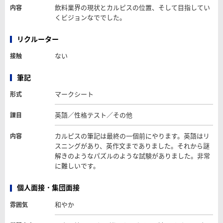
飲料業界の現状とカルピスの位置、そして目指してい
内容
くビジョンなででした。
リクルーター
ない
接触
筆記
マークシート
形式
英語／性格テスト／その他
課目
カルピスの筆記は最終の一個前にやります。英語はリ
内容
スニングがあり、英作文までありました。それから謎
解きのようなパズルのような試験がありました。非常
に難しいです。
個人面接・集団面接
和やか
雰囲気