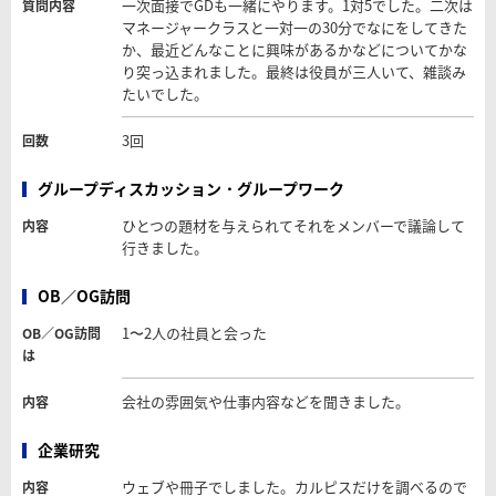
一次面接でGDも一緒にやります。1対5でした。二次は
質問内容
マネージャークラスと一対一の30分でなにをしてきた
か、最近どんなことに興味があるかなどについてかな
り突っ込まれました。最終は役員が三人いて、雑談み
たいでした。
3回
回数
グループディスカッション・グループワーク
ひとつの題材を与えられてそれをメンバーで議論して
内容
行きました。
OB／OG訪問
1〜2人の社員と会った
OB／OG訪問
は
会社の雰囲気や仕事内容などを聞きました。
内容
企業研究
ウェブや冊子でしました。カルピスだけを調べるので
内容