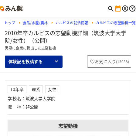
トップ
食品/水産/農林
カルピスの就活情報
カルピスの志望動機一覧
2010年卒カルピスの志望動機詳細（筑波大学大学
院/女性）（公開）
実際に企業に提出した志望動機
お気に入り
(
13038
)
体験記を投稿する
10年卒
理系
女性
学校名
：
筑波大学大学院
職種
：
非公開
志望動機