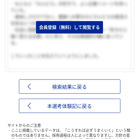
・もともと「カルピス」が好きで、よい企業イメージを持っ
ていた。
・美味しさだけでない、健康への寄与などカルピスの奥深さ
を知るにつれ益々強い魅力を感じた。
会員登録（無料）して閲覧する
・社会に貢献でき、自分自身も成長できる企業＝「好きだと
強く思える企業」だと考え、その企業選択の軸にあってい
る。
こういったことを伝えていくようにしました。
検索結果に戻る
本選考体験記に戻る
サイトからのご注意
ここに掲載しているデータは、「こうすれば必ずうまくいく」という類
のものではありません。採用過程は人によって異なりますし、方針の変