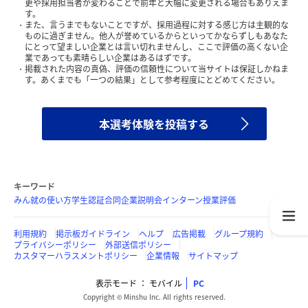
更や採用担当者が変わることで前年と大幅に変更される場合もありえま
す。
また、言うまでもないことですが、採用過程に対する感じ方は主観的な
ものに過ぎません。他人が誉めているからといってかならずしもあなた
にとって望ましい企業とは言い切れませんし、ここで評価の高くない企
業であっても素晴らしい企業はあるはずです。
掲載された内容の真偽、評価の信頼性について当サイトは保証しかねま
す。あくまでも「一つの結果」として参考程度にとどめてください。
本選考体験を投稿する
キーワード
みん就の使い方
学生認証
合同企業説明会
インターン
授業評価
利用規約
掲示板ガイドライン
ヘルプ
広告掲載
グループ規約
プライバシーポリシー
外部送信ポリシー
カスタマーハラスメントポリシー
企業情報
サイトマップ
表示モード
モバイル
PC
Copyright © Minshu Inc. All rights reserved.