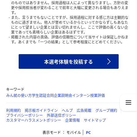
のものではありません。採用過程は人によって異なりますし、方針の変
更や採用担当者が変わることで前年と大幅に変更される場合もありえま
す。
また、言うまでもないことですが、採用過程に対する感じ方は主観的な
ものに過ぎません。他人が誉めているからといってかならずしもあなた
にとって望ましい企業とは言い切れませんし、ここで評価の高くない企
業であっても素晴らしい企業はあるはずです。
掲載された内容の真偽、評価の信頼性について当サイトは保証しかねま
す。あくまでも「一つの結果」として参考程度にとどめてください。
本選考体験を投稿する
キーワード
みん就の使い方
学生認証
合同企業説明会
インターン
授業評価
利用規約
掲示板ガイドライン
ヘルプ
広告掲載
グループ規約
プライバシーポリシー
外部送信ポリシー
カスタマーハラスメントポリシー
企業情報
サイトマップ
表示モード
モバイル
PC