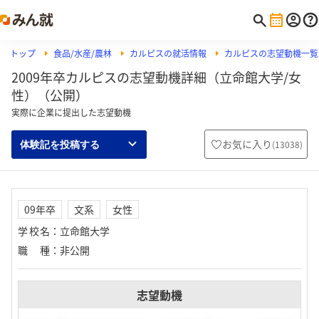
トップ
食品/水産/農林
カルピスの就活情報
カルピスの志望動機一覧
2009年卒カルピスの志望動機詳細（立命館大学/女
性）（公開）
実際に企業に提出した志望動機
お気に入り
(
13038
)
体験記を投稿する
09年卒
文系
女性
学校名
：
立命館大学
職種
：
非公開
志望動機