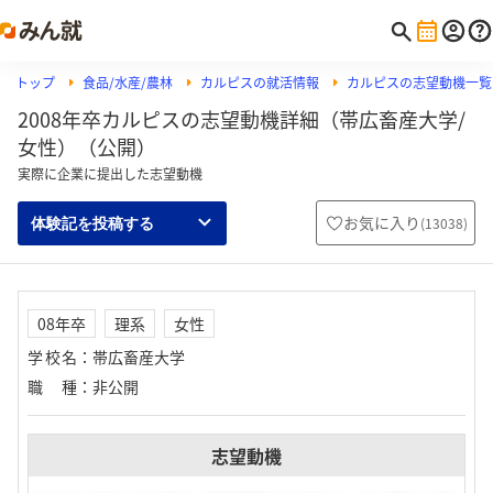
トップ
食品/水産/農林
カルピスの就活情報
カルピスの志望動機一覧
2008年卒カルピスの志望動機詳細（帯広畜産大学/
女性）（公開）
実際に企業に提出した志望動機
お気に入り
(
13038
)
体験記を投稿する
08年卒
理系
女性
学校名
：
帯広畜産大学
職種
：
非公開
志望動機