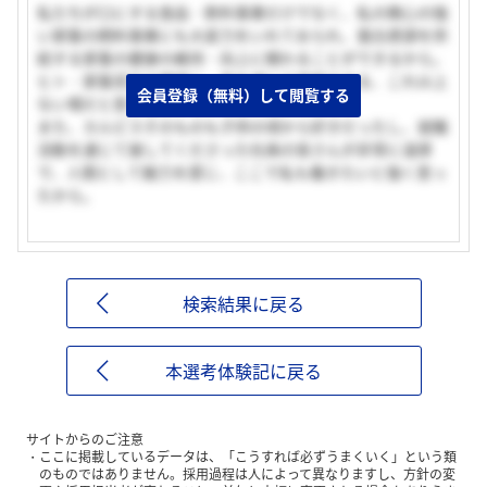
私たちが口にする食品・飲料事業だけでなく、私の関心の強
い家畜の飼料事業にも大変力をいれておられ、蛋白資源を供
給する家畜の健康の維持・向上に関わることができるから。
ヒト・家畜双方の健康に、食を通じて貢献できる、これ以上
会員登録（無料）して閲覧する
ない場だと思った。
また、カルピスそのものも子供の頃から好きだったし、就職
活動を通じて接してくださった社員の皆さんが非常に温厚
で、人間として魅力を感じ、ここで私も働きたいと強く思っ
たから。
検索結果に戻る
本選考体験記に戻る
サイトからのご注意
ここに掲載しているデータは、「こうすれば必ずうまくいく」という類
のものではありません。採用過程は人によって異なりますし、方針の変