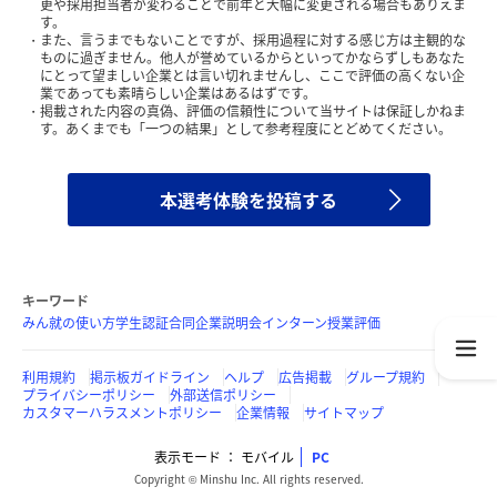
更や採用担当者が変わることで前年と大幅に変更される場合もありえま
す。
また、言うまでもないことですが、採用過程に対する感じ方は主観的な
ものに過ぎません。他人が誉めているからといってかならずしもあなた
にとって望ましい企業とは言い切れませんし、ここで評価の高くない企
業であっても素晴らしい企業はあるはずです。
掲載された内容の真偽、評価の信頼性について当サイトは保証しかねま
す。あくまでも「一つの結果」として参考程度にとどめてください。
本選考体験を投稿する
キーワード
みん就の使い方
学生認証
合同企業説明会
インターン
授業評価
利用規約
掲示板ガイドライン
ヘルプ
広告掲載
グループ規約
プライバシーポリシー
外部送信ポリシー
カスタマーハラスメントポリシー
企業情報
サイトマップ
表示モード
モバイル
PC
Copyright © Minshu Inc. All rights reserved.