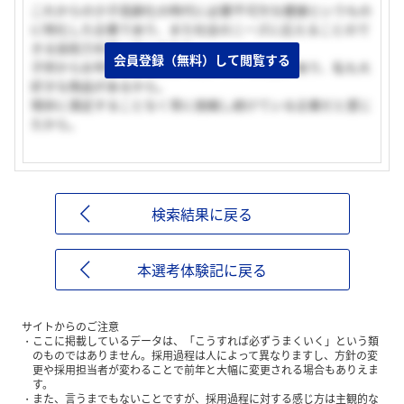
これからの少子高齢化の時代に必要不可欠な健康というもの
に特化した企業であり、また社会のニーズに応えることので
きる技術力を持っているから。
会員登録（無料）して閲覧する
子供からお年寄りまで愛され続けている商品があり、私も大
好きな商品があるから。
現状に満足することなく常に挑戦し続けている企業だと感じ
たから。
検索結果に戻る
本選考体験記に戻る
サイトからのご注意
ここに掲載しているデータは、「こうすれば必ずうまくいく」という類
のものではありません。採用過程は人によって異なりますし、方針の変
更や採用担当者が変わることで前年と大幅に変更される場合もありえま
す。
また、言うまでもないことですが、採用過程に対する感じ方は主観的な