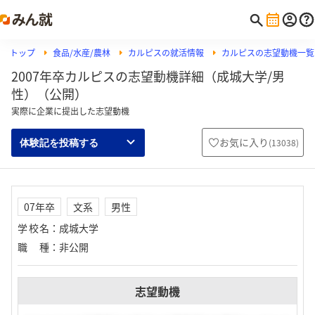
トップ
食品/水産/農林
カルピスの就活情報
カルピスの志望動機一覧
2007年卒カルピスの志望動機詳細（成城大学/男
性）（公開）
実際に企業に提出した志望動機
お気に入り
(
13038
)
体験記を投稿する
07年卒
文系
男性
学校名
：
成城大学
職種
：
非公開
志望動機