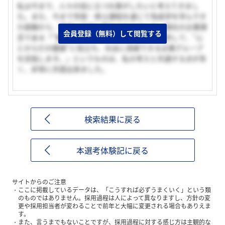
私は今まで、人々の役に立つ仕事がしたいと考えてきまし
た。また、今まで学部・修士課程を通じて免疫学を学んでき
た経験から、健康に非常に興味がありました。御社の企業理
会員登録（無料）して閲覧する
念である「“魅力と価値のある商品や技術”を提供して、“心
とからだの健康”に役立ち、社会に貢献できる企業グループ
を目指します。」というものは、私の考えと共通する点が多
く、非常に共感出来ました。
検索結果に戻る
本選考体験記に戻る
サイトからのご注意
ここに掲載しているデータは、「こうすれば必ずうまくいく」という類
のものではありません。採用過程は人によって異なりますし、方針の変
更や採用担当者が変わることで前年と大幅に変更される場合もありえま
す。
また、言うまでもないことですが、採用過程に対する感じ方は主観的な