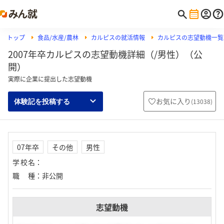
トップ
食品/水産/農林
カルピスの就活情報
カルピスの志望動機一覧
2007年卒カルピスの志望動機詳細（/男性）（公
開）
実際に企業に提出した志望動機
お気に入り
(
13038
)
体験記を投稿する
07年卒
その他
男性
学校名
：
職種
：
非公開
志望動機