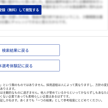
職に就きたいと思いました。最初は業界を絞らずに企業研究を行っ
という様々な角度から人間の幸福を支えていける食品業界に惚れ込み
登録（無料）して閲覧する
強く志望したのは、製品が魅力的であるということ、少数精鋭主義
な仕事にチャレンジできると思えたからです。
検索結果に戻る
本選考体験記に戻る
」という類のものではありません。採用過程は人によって異なりますし、方針の変
ありえます。
は主観的なものに過ぎません。他人が誉めているからといってかならずしもあなた
くない企業であっても素晴らしい企業はあるはずです。
証しかねます。あくまでも「一つの結果」として参考程度にとどめてください。