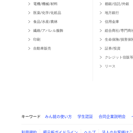
電機/機械/材料
都銀/信託/外銀
医薬/化学/化粧品
地方銀行
食品/水産/農林
信用金庫
繊維/アパレル服飾
総合商社/専門商
印刷
生命保険/損害保
自動車販売
証券/投資
クレジット信販
リース
キーワード
みん就の使い方
学生認証
合同企業説明会
利用規約
掲示板ガイドライン
ヘルプ
法人のお客様はこ