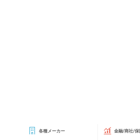
各種メーカー
金融/商社/保