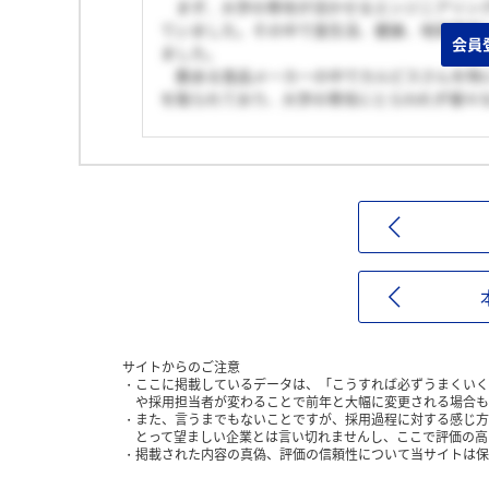
まず、大学の専攻が活かせるエンジニアリング
ていました。その中で食生活、健康、地球環境
会員
ました。
数ある食品メーカーの中でカルピスさんを特に
を取られており、大学の専攻にとらわれず様々
サイトからのご注意
ここに掲載しているデータは、「こうすれば必ずうまくいく
や採用担当者が変わることで前年と大幅に変更される場合も
また、言うまでもないことですが、採用過程に対する感じ方
とって望ましい企業とは言い切れませんし、ここで評価の高
掲載された内容の真偽、評価の信頼性について当サイトは保