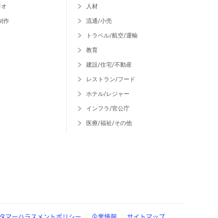
ジオ
人材
制作
流通/小売
トラベル/航空/運輸
教育
建設/住宅/不動産
レストラン/フード
ホテル/レジャー
インフラ/官公庁
医療/福祉/その他
タマーハラスメントポリシー
企業情報
サイトマップ