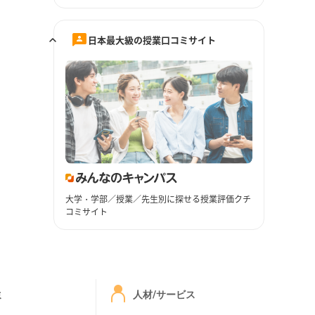
日本最大級の授業口コミサイト
大学・学部／授業／先生別に探せる授業評価クチ
コミサイト
ミ
人材/サービス