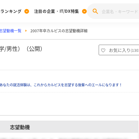
業ランキング
注目の企業・IT/DX特集
志望動機一覧
2007年卒カルピスの志望動機詳細
注目の企業特集
みんなのIT業界新卒就職人気企業ランキング
みんな
[27卒] 本選考体験記投稿キャンペーン
28卒 注目企業特集
27卒 注目企業特集
みんなのDX企業就職ブランド調査
学/男性）（公開）
お気に入り
(
130
注目のIT・DX企業特集
28卒 IT・DX企業特集
27卒 IT・DX企業特集
28卒
みんなのIT業界新卒就職人気企業ランキング
みんな
あなたの就活体験は、これからカルピスを志望する後輩へのエールになります！
企業研究
志望動機