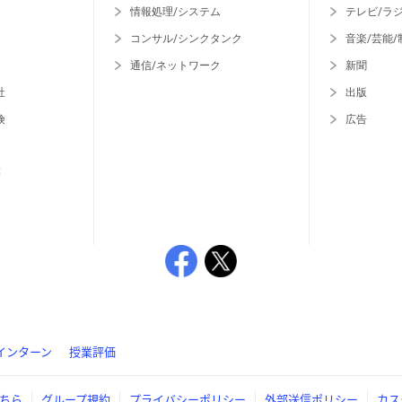
情報処理/システム
テレビ/ラ
コンサル/シンクタンク
音楽/芸能/
通信/ネットワーク
新聞
社
出版
険
広告
等
インターン
授業評価
ちら
グループ規約
プライバシーポリシー
外部送信ポリシー
カス