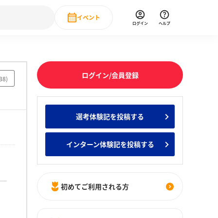
イベント
ログイン
ヘルプ
Event
の新卒就職人気企業ランキング
みんなのインターン人気企業ランキン
直近のイベント一覧
ログイン/会員登録
38
)
もっと見る
 IT・DX現場社員インタビュー
選考体験記を投稿する
の新卒就職人気企業ランキング
みんなのインターン人気企業ランキン
インターン体験記を投稿する
初めてご利用される方