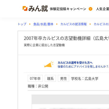
体験記投稿キャンペーン
人気企
トップ
食品/水産/農林
カルピスの就活情報
カルピスの
Post
Ranking
PickUp
投稿する
ランキングを見る
注目の企業特集
2007年卒カルピスの志望動機詳細（広島大
実際に企業に提出した志望動機
Vote
カルピスの選考を受けた方へ
投票する
後輩のためにアドバイスを残しませんか？
動画で知ろう！業界・
07年卒
理系
男性
学校名
：
広島大学
職種
：
非公開