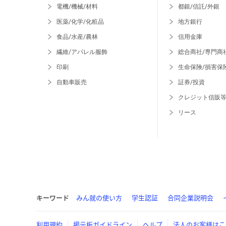
電機/機械/材料
都銀/信託/外銀
医薬/化学/化粧品
地方銀行
食品/水産/農林
信用金庫
繊維/アパレル服飾
総合商社/専門商
印刷
生命保険/損害保
自動車販売
証券/投資
クレジット信販
リース
キーワード
みん就の使い方
学生認証
合同企業説明会
利用規約
掲示板ガイドライン
ヘルプ
法人のお客様はこ