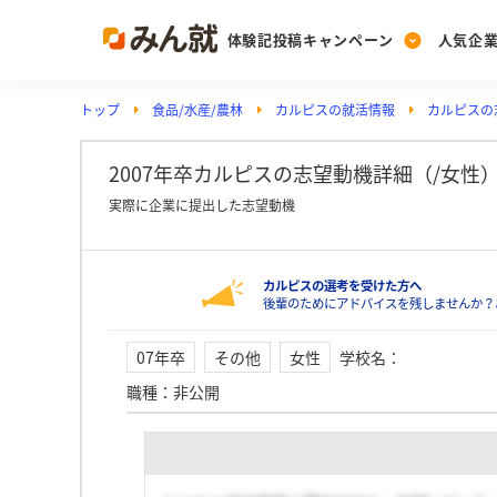
体験記投稿キャンペーン
人気企
トップ
食品/水産/農林
カルピスの就活情報
カルピスの
Post
Ranking
PickUp
投稿する
ランキングを見る
注目の企業特集
2007年卒カルピスの志望動機詳細（/女性
実際に企業に提出した志望動機
Vote
カルピスの選考を受けた方へ
投票する
後輩のためにアドバイスを残しませんか？
動画で知ろう！業界・
07年卒
その他
女性
学校名
：
職種
：
非公開