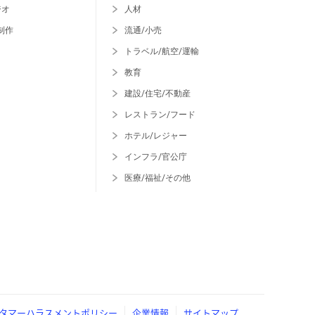
ジオ
人材
制作
流通/小売
トラベル/航空/運輸
教育
建設/住宅/不動産
レストラン/フード
ホテル/レジャー
インフラ/官公庁
医療/福祉/その他
タマーハラスメントポリシー
企業情報
サイトマップ