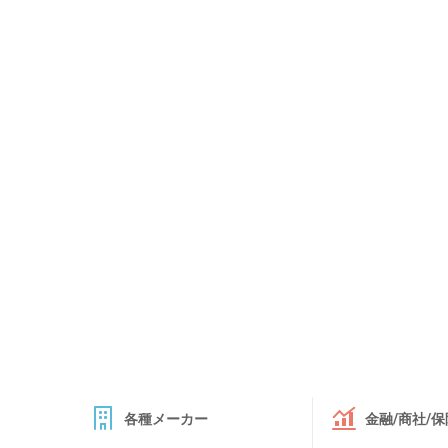
各種メーカー
金融/商社/保