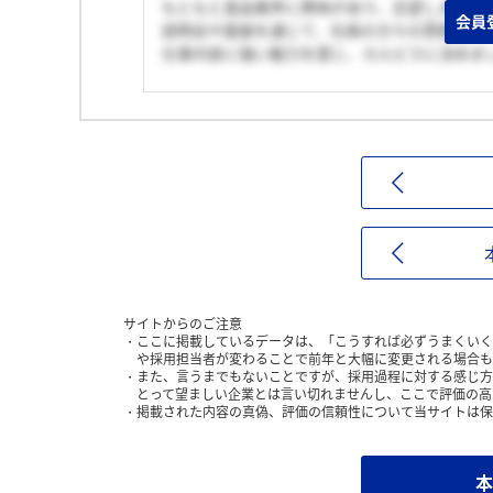
もともと食品業界に興味があり、志望しました
会員
説明会や面接を通じて、社員の方々の雰囲気や
仕事内容に強い魅力を感じ、カルピスに決めま
サイトからのご注意
ここに掲載しているデータは、「こうすれば必ずうまくいく
や採用担当者が変わることで前年と大幅に変更される場合も
また、言うまでもないことですが、採用過程に対する感じ方
とって望ましい企業とは言い切れませんし、ここで評価の高
掲載された内容の真偽、評価の信頼性について当サイトは保
本