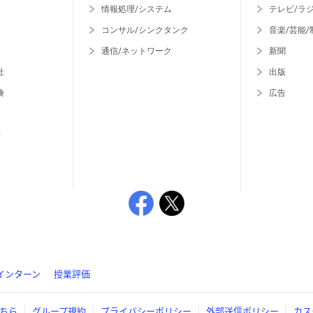
情報処理/システム
テレビ/ラ
コンサル/シンクタンク
音楽/芸能/
通信/ネットワーク
新聞
社
出版
険
広告
等
インターン
授業評価
ちら
グループ規約
プライバシーポリシー
外部送信ポリシー
カス