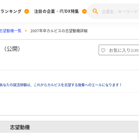
業ランキング
注目の企業・IT/DX特集
志望動機一覧
2007年卒カルピスの志望動機詳細
注目の企業特集
みんなのIT業界新卒就職人気企業ランキング
みんな
[27卒] 本選考体験記投稿キャンペーン
28卒 注目企業特集
27卒 注目企業特集
みんなのDX企業就職ブランド調査
）（公開）
お気に入り
(
130
注目のIT・DX企業特集
28卒 IT・DX企業特集
27卒 IT・DX企業特集
28卒
みんなのIT業界新卒就職人気企業ランキング
みんな
あなたの就活体験は、これからカルピスを志望する後輩へのエールになります！
企業研究
志望動機