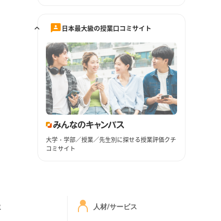
日本最大級の授業口コミサイト
大学・学部／授業／先生別に探せる授業評価クチ
コミサイト
ミ
人材/サービス