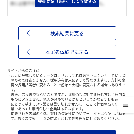
会員登録（無料）して閲覧する
車に必要不可欠なファスナーを生産しているから。
検索結果に戻る
本選考体験記に戻る
サイトからのご注意
ここに掲載しているデータは、「こうすれば必ずうまくいく」という類
のものではありません。採用過程は人によって異なりますし、方針の変
更や採用担当者が変わることで前年と大幅に変更される場合もありえま
す。
また、言うまでもないことですが、採用過程に対する感じ方は主観的な
ものに過ぎません。他人が誉めているからといってかならずしもあなた
にとって望ましい企業とは言い切れませんし、ここで評価の高くない企
業であっても素晴らしい企業はあるはずです。
掲載された内容の真偽、評価の信頼性について当サイトは保証しかねま
す。あくまでも「一つの結果」として参考程度にとどめてください。