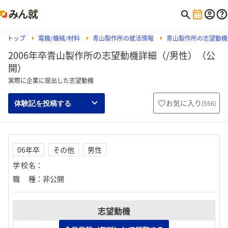
トップ
電機/機械/材料
青山製作所の就活情報
青山製作所の志望動機
2006年卒青山製作所の志望動機詳細（/男性）（公
開）
実際に企業に提出した志望動機
お気に入り
(
556
)
体験記を投稿する
06年卒
その他
男性
学校名
：
職種
：
非公開
志望動機