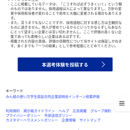
ここに掲載しているデータは、「こうすれば必ずうまくいく」という類
のものではありません。採用過程は人によって異なりますし、方針の変
更や採用担当者が変わることで前年と大幅に変更される場合もありえま
す。
また、言うまでもないことですが、採用過程に対する感じ方は主観的な
ものに過ぎません。他人が誉めているからといってかならずしもあなた
にとって望ましい企業とは言い切れませんし、ここで評価の高くない企
業であっても素晴らしい企業はあるはずです。
掲載された内容の真偽、評価の信頼性について当サイトは保証しかねま
す。あくまでも「一つの結果」として参考程度にとどめてください。
本選考体験を投稿する
キーワード
みん就の使い方
学生認証
合同企業説明会
インターン
授業評価
利用規約
掲示板ガイドライン
ヘルプ
広告掲載
グループ規約
プライバシーポリシー
外部送信ポリシー
カスタマーハラスメントポリシー
企業情報
サイトマップ