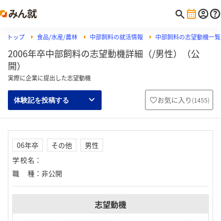
トップ
食品/水産/農林
中部飼料の就活情報
中部飼料の志望動機一覧
2006年卒中部飼料の志望動機詳細（/男性）（公
開）
実際に企業に提出した志望動機
お気に入り
(
1455
)
体験記を投稿する
06年卒
その他
男性
学校名
：
職種
：
非公開
志望動機