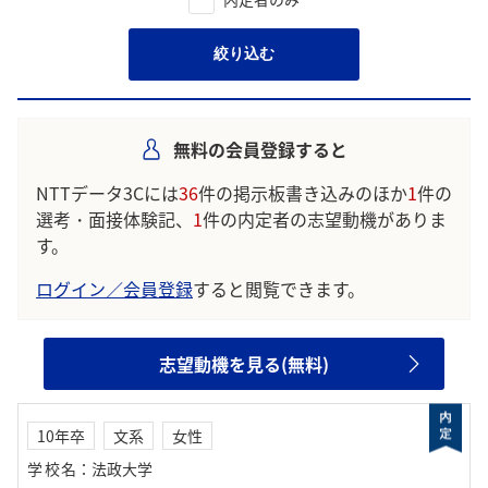
絞り込む
無料の会員登録すると
NTTデータ3Cには
36
件の掲示板書き込みのほか
1
件の
選考・面接体験記、
1
件の内定者の志望動機がありま
す。
ログイン／会員登録
すると閲覧できます。
志望動機を見る(無料)
10年卒
文系
女性
学校名
：
法政大学