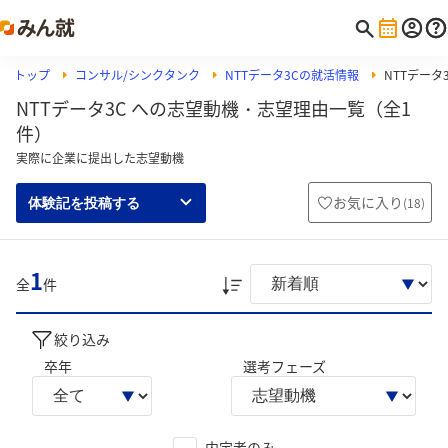
トップ
コンサル/シンクタンク
NTTデータ3Cの就活情報
NTTデータ
NTTデータ3C への志望動機・志望理由一覧（全1
件）
実際に企業に提出した志望動機
お気に入り
(
18
)
体験記を投稿する
1
全
件
絞り込み
卒年
選考フェーズ
内定者のみ