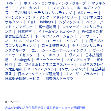
（MRI）
ボストン・コンサルティング・グループ
マッキン
ゼー・アンド・カンパニー
シンプレクス・ホールディング
ス
三菱UFJリサーチ＆コンサルティング
A.T.カーニー
アーンスト・アンド・ヤング・アドバイザリー
ビジネスコン
サルタント
C＆I Holdings
シグマクシス
ベイン・ア
ンド・カンパニー
富士通総研
レイヤーズ・コンサルティ
ング
日本経営
ドリームインキュベータ
PwCあらた有
限責任監査法人
トーマツイノベーション
アーサー・デ
ィ・リトル・ジャパン
ローランド・ベルガー
山田ビジネ
スコンサルティング
新日本監査法人
タナベコンサルティ
ンググループ
エル・シー・エーホールディングス
サーベ
イリサーチセンター
マーキュリー
ヴィス
日本技術貿
易
Strategy&
ティーケーピー
マインドシェア
富士
経済
富士フイルムビジネスエキスパート
ビジネスブレイ
ン太田昭和
KCCSマネジメントコンサルティング
経営共創
基盤
日本マーケティング研究所
オン・ザ・プラネット
日本総研情報サービス
監査法人トーマツ
キーワード
みん就の使い方
学生認証
合同企業説明会
インターン
授業評価