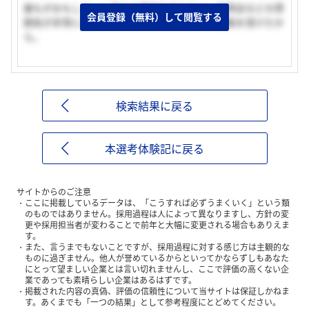
誰もがおもしろいと思える番組を作りたい。説明会などの雰
会員登録（無料）して閲覧する
囲気が非常に良かったから。社長の話に大変感銘を受けたか
ら。
検索結果に戻る
本選考体験記に戻る
サイトからのご注意
ここに掲載しているデータは、「こうすれば必ずうまくいく」という類
のものではありません。採用過程は人によって異なりますし、方針の変
更や採用担当者が変わることで前年と大幅に変更される場合もありえま
す。
また、言うまでもないことですが、採用過程に対する感じ方は主観的な
ものに過ぎません。他人が誉めているからといってかならずしもあなた
にとって望ましい企業とは言い切れませんし、ここで評価の高くない企
業であっても素晴らしい企業はあるはずです。
掲載された内容の真偽、評価の信頼性について当サイトは保証しかねま
す。あくまでも「一つの結果」として参考程度にとどめてください。