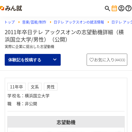
トップ
音楽/芸能/制作
日テレ アックスオンの就活情報
日テレ アッ
2011年卒日テレ アックスオンの志望動機詳細（横
浜国立大学/男性）（公開）
実際に企業に提出した志望動機
お気に入り
(
4433
)
体験記を投稿する
11年卒
文系
男性
学校名
：
横浜国立大学
職種
：
非公開
志望動機