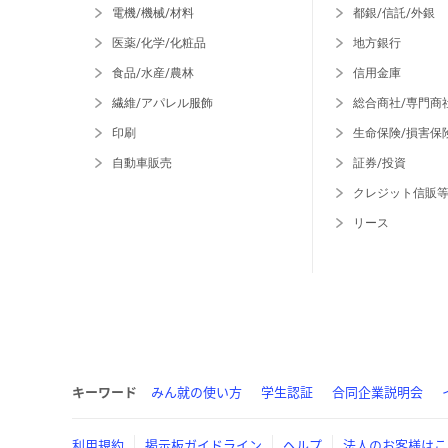
電機/機械/材料
都銀/信託/外銀
医薬/化学/化粧品
地方銀行
食品/水産/農林
信用金庫
繊維/アパレル服飾
総合商社/専門商
印刷
生命保険/損害保
自動車販売
証券/投資
クレジット信販
リース
キーワード
みん就の使い方
学生認証
合同企業説明会
利用規約
掲示板ガイドライン
ヘルプ
法人のお客様はこ