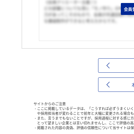
《全員クリエーター主義！》
どの部署についても常に「モノ作り」の考えを
会員
力があってこそのもので、全員が共通目標に向
な番組制作ができると考えたからです。
サイトからのご注意
ここに掲載しているデータは、「こうすれば必ずうまくいく
や採用担当者が変わることで前年と大幅に変更される場合も
また、言うまでもないことですが、採用過程に対する感じ方
とって望ましい企業とは言い切れませんし、ここで評価の高
掲載された内容の真偽、評価の信頼性について当サイトは保