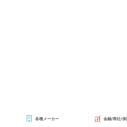
各種メーカー
金融/商社/保