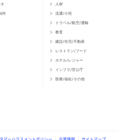
ジオ
人材
制作
流通/小売
トラベル/航空/運輸
教育
建設/住宅/不動産
レストラン/フード
ホテル/レジャー
インフラ/官公庁
医療/福祉/その他
タマーハラスメントポリシー
企業情報
サイトマップ