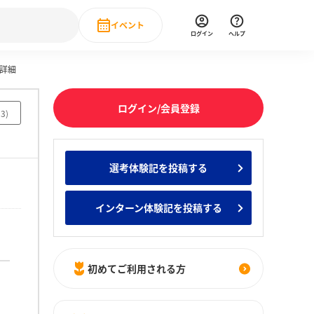
イベント
ログイン
ヘルプ
機詳細
Event
の新卒就職人気企業ランキング
みんなのインターン人気企業ランキン
直近のイベント一覧
ログイン/会員登録
33
)
もっと見る
 IT・DX現場社員インタビュー
選考体験記を投稿する
の新卒就職人気企業ランキング
みんなのインターン人気企業ランキン
インターン体験記を投稿する
初めてご利用される方