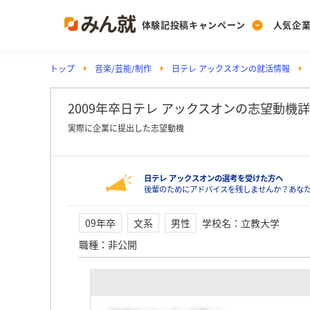
体験記投稿キャンペーン
人気企
トップ
音楽/芸能/制作
日テレ アックスオンの就活情報
Post
Ranking
PickUp
投稿する
ランキングを見る
注目の企業特集
2009年卒日テレ アックスオンの志望動機
実際に企業に提出した志望動機
Vote
日テレ アックスオンの選考を受けた方へ
投票する
後輩のためにアドバイスを残しませんか？あなた
動画で知ろう！業界・
09年卒
文系
男性
学校名
：
立教大学
職種
：
非公開