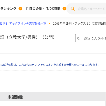
業ランキング
注目の企業・IT/DX特集
日テレ アックスオンの志望動機一覧
2009年卒日テレ アックスオンの志望動
注目の企業特集
みんなのIT業界新卒就職人気企業ランキング
みんな
[27卒] 本選考体験記投稿キャンペーン
28卒 注目企業特集
27卒 注目企業特集
みんなのDX企業就職ブランド調査
詳細（立教大学/男性）（公開）
お気に入り
(
44
注目のIT・DX企業特集
28卒 IT・DX企業特集
27卒 IT・DX企業特集
28卒
みんなのIT業界新卒就職人気企業ランキング
みんな
の就活体験は、これから日テレ アックスオンを志望する後輩へのエールになります！
企業研究
志望動機