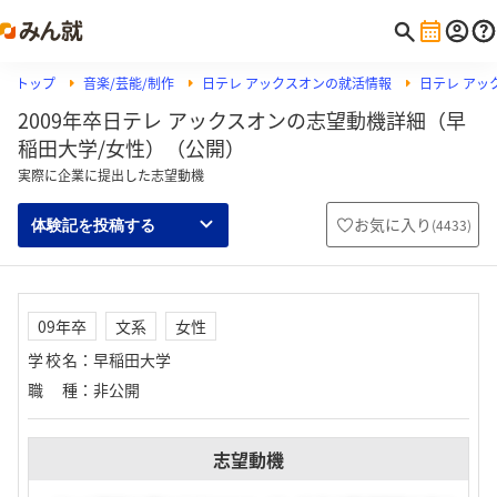
トップ
音楽/芸能/制作
日テレ アックスオンの就活情報
日テレ アッ
2009年卒日テレ アックスオンの志望動機詳細（早
稲田大学/女性）（公開）
実際に企業に提出した志望動機
お気に入り
(
4433
)
体験記を投稿する
09年卒
文系
女性
学校名
：
早稲田大学
職種
：
非公開
志望動機