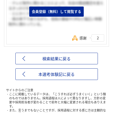
・テレビ制作に携わることによって、社会の既成概念を変え
るきっかけを作っていきたいと思った。
会員登録（無料）して閲覧する
・とにかくテレビが大好きだった。
・局の傘下でありながら、他局の番組やCMなど幅広い映像
制作に携わっている。
感謝
2
検索結果に戻る
本選考体験記に戻る
サイトからのご注意
ここに掲載しているデータは、「こうすれば必ずうまくいく」という類
のものではありません。採用過程は人によって異なりますし、方針の変
更や採用担当者が変わることで前年と大幅に変更される場合もありえま
す。
また、言うまでもないことですが、採用過程に対する感じ方は主観的な