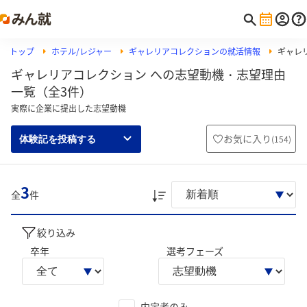
トップ
ホテル/レジャー
ギャレリアコレクションの就活情報
ギャレ
ギャレリアコレクション への志望動機・志望理由
一覧（全3件）
実際に企業に提出した志望動機
お気に入り
(
154
)
体験記を投稿する
3
全
件
絞り込み
卒年
選考フェーズ
内定者のみ