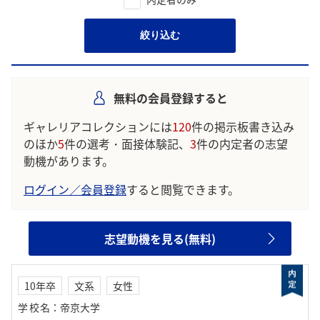
絞り込む
無料の会員登録すると
ギャレリアコレクションには
120
件の掲示板書き込み
のほか
5
件の選考・面接体験記、
3
件の内定者の志望
動機があります。
ログイン／会員登録
すると閲覧できます。
志望動機を見る(無料)
10年卒
文系
女性
学校名
：
帝京大学