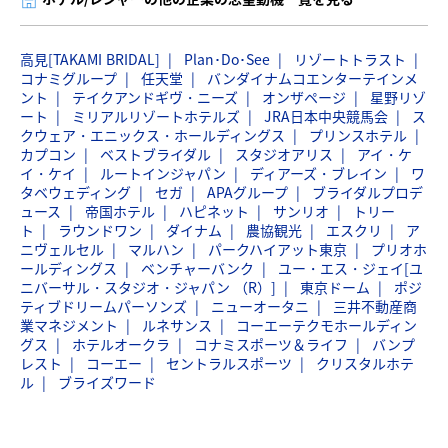
高見[TAKAMI BRIDAL]
Plan･Do･See
リゾートトラスト
コナミグループ
任天堂
バンダイナムコエンターテインメ
ント
テイクアンドギヴ・ニーズ
オンザページ
星野リゾ
ート
ミリアルリゾートホテルズ
JRA日本中央競馬会
ス
クウェア・エニックス・ホールディングス
プリンスホテル
カプコン
ベストブライダル
スタジオアリス
アイ・ケ
イ・ケイ
ルートインジャパン
ディアーズ・ブレイン
ワ
タベウェディング
セガ
APAグループ
ブライダルプロデ
ュース
帝国ホテル
ハピネット
サンリオ
トリー
ト
ラウンドワン
ダイナム
農協観光
エスクリ
ア
ニヴェルセル
マルハン
パークハイアット東京
プリオホ
ールディングス
ベンチャーバンク
ユー・エス・ジェイ[ユ
ニバーサル・スタジオ・ジャパン （R）]
東京ドーム
ポジ
ティブドリームパーソンズ
ニューオータニ
三井不動産商
業マネジメント
ルネサンス
コーエーテクモホールディン
グス
ホテルオークラ
コナミスポーツ＆ライフ
バンプ
レスト
コーエー
セントラルスポーツ
クリスタルホテ
ル
ブライズワード