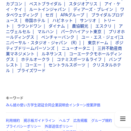
カプコン
ベストブライダル
スタジオアリス
アイ・ケ
イ・ケイ
ルートインジャパン
ディアーズ・ブレイン
ワ
タベウェディング
セガ
APAグループ
ブライダルプロデ
ュース
帝国ホテル
ハピネット
サンリオ
トリー
ト
ラウンドワン
ダイナム
農協観光
エスクリ
ア
ニヴェルセル
マルハン
パークハイアット東京
プリオホ
ールディングス
ベンチャーバンク
ユー・エス・ジェイ[ユ
ニバーサル・スタジオ・ジャパン （R）]
東京ドーム
ポジ
ティブドリームパーソンズ
ニューオータニ
三井不動産商
業マネジメント
ルネサンス
コーエーテクモホールディン
グス
ホテルオークラ
コナミスポーツ＆ライフ
バンプ
レスト
コーエー
セントラルスポーツ
クリスタルホテ
ル
ブライズワード
キーワード
みん就の使い方
学生認証
合同企業説明会
インターン
授業評価
利用規約
掲示板ガイドライン
ヘルプ
広告掲載
グループ規約
プライバシーポリシー
外部送信ポリシー