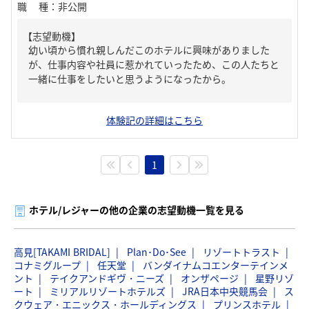
職種
：
非公開
【志望動機】
幼い頃から慣れ親しんだこのホテルに興味がありました
が、仕事内容や社員に惹かれていったため、この人たちと
一緒に仕事をしたいと思うようになったから。
体験記の詳細はこちら
1
ホテル/レジャーの他の企業の志望動機一覧を見る
高見[TAKAMI BRIDAL]
Plan･Do･See
リゾートトラスト
コナミグループ
任天堂
バンダイナムコエンターテインメ
ント
テイクアンドギヴ・ニーズ
オンザページ
星野リゾ
ート
ミリアルリゾートホテルズ
JRA日本中央競馬会
ス
クウェア・エニックス・ホールディングス
プリンスホテル