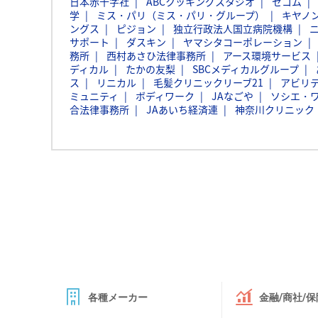
日本赤十字社
ABCクッキングスタジオ
セコム
学
ミス・パリ（ミス・パリ・グループ）
キヤノ
ングス
ピジョン
独立行政法人国立病院機構
サポート
ダスキン
ヤマシタコーポレーション
務所
西村あさひ法律事務所
アース環境サービス
ディカル
たかの友梨
SBCメディカルグループ
ス
リニカル
毛髪クリニックリーブ21
アビリ
ミュニティ
ボディワーク
JAなごや
ソシエ・
合法律事務所
JAあいち経済連
神奈川クリニック
各種メーカー
金融/商社/保