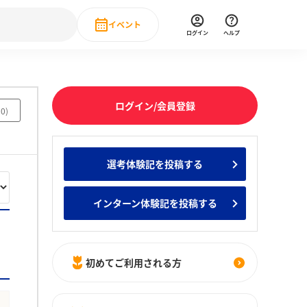
イベント
ログイン
ヘルプ
Event
の新卒就職人気企業ランキング
みんなのインターン人気企業ランキン
直近のイベント一覧
ログイン/会員登録
50
)
もっと見る
 IT・DX現場社員インタビュー
選考体験記を投稿する
の新卒就職人気企業ランキング
みんなのインターン人気企業ランキン
インターン体験記を投稿する
初めてご利用される方