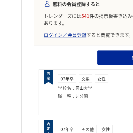
無料の会員登録すると
トレンダーズには
541
件の掲示板書き込み
あります。
ログイン／会員登録
すると閲覧できます
07年卒
文系
女性
学校名
：
岡山大学
職種
：
非公開
07年卒
その他
女性