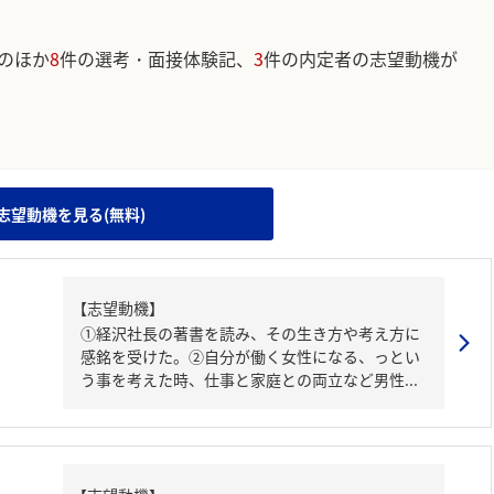
のほか
8
件の選考・面接体験記、
3
件の内定者の志望動機が
。
志望動機を見る(無料)
【志望動機】
①経沢社長の著書を読み、その生き方や考え方に
感銘を受けた。②自分が働く女性になる、っとい
う事を考えた時、仕事と家庭との両立など男性...