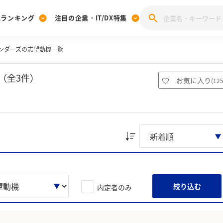
業ランキング
注目の企業・IT/DX特集
ンダーズの志望動機一覧
注目の企業特集
みんなのIT業界新卒就職人気企業ランキング
みんな
[27卒] 本選考体験記投稿キャンペーン
28卒 注目企業特集
27卒 注目企業特集
みんなのDX企業就職ブランド調査
（全3件）
お気に入り
(
12
注目のIT・DX企業特集
28卒 IT・DX企業特集
27卒 IT・DX企業特集
28卒
みんなのIT業界新卒就職人気企業ランキング
みんな
企業研究
絞り込む
内定者のみ