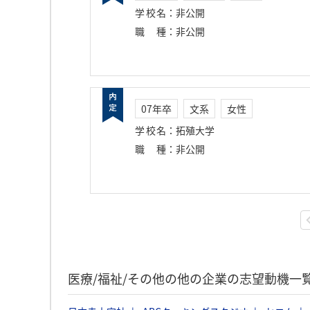
学校名
：
非公開
職種
：
非公開
07年卒
文系
女性
学校名
：
拓殖大学
職種
：
非公開
医療/福祉/その他の他の企業の志望動機一