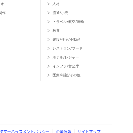
ジオ
人材
制作
流通/小売
トラベル/航空/運輸
教育
建設/住宅/不動産
レストラン/フード
ホテル/レジャー
インフラ/官公庁
医療/福祉/その他
タマーハラスメントポリシー
企業情報
サイトマップ