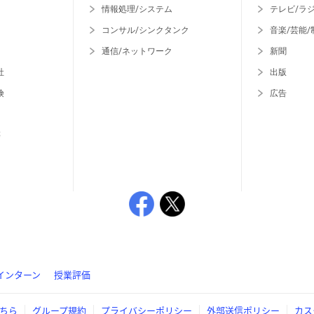
情報処理/システム
テレビ/ラ
コンサル/シンクタンク
音楽/芸能/
通信/ネットワーク
新聞
社
出版
険
広告
等
インターン
授業評価
ちら
グループ規約
プライバシーポリシー
外部送信ポリシー
カス