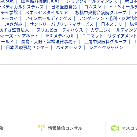
ALSOK
国際協力機構[JICA]
シミックホールディングス
新日
ンメディカルシステムズ
日清医療食品
コムスン
ＥＰＳホール
ニチイ学館
ベネッセスタイルケア
板橋中央総合病院グループ
トーカイ
アインホールディングス
アンダーソン・毛利・友常法
JAさがみ
サントリーパブリシティサービス
日本ステリ
総
あずさ監査法人
スリムビューティハウス
カワニシホールディン
ティーズ・ケアネット
MICメディカル
ユニマット リタイアメン
ワールド
長島・大野・常松法律事務所
上尾中央医科グループ
T
日本医療事務センター
バイオテック
レオックジャパン
険
情報通信コンサル
マスコ