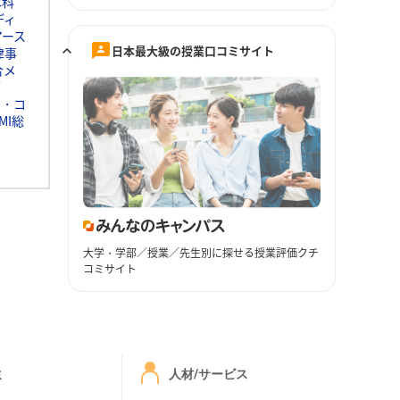
本科
ディ
アース
日本最大級の授業口コミサイト
律事
合メ
グ
ト・コ
MI総
大学・学部／授業／先生別に探せる授業評価クチ
コミサイト
ミ
人材/サービス