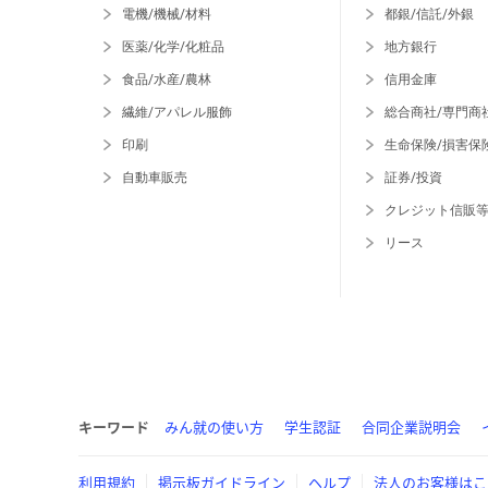
電機/機械/材料
都銀/信託/外銀
医薬/化学/化粧品
地方銀行
食品/水産/農林
信用金庫
繊維/アパレル服飾
総合商社/専門商
印刷
生命保険/損害保
自動車販売
証券/投資
クレジット信販
リース
キーワード
みん就の使い方
学生認証
合同企業説明会
利用規約
掲示板ガイドライン
ヘルプ
法人のお客様はこ