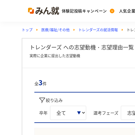
体験記投稿キャンペーン
人気企
トップ
医療/福祉/その他
トレンダーズの就活情報
トレ
Post
Ranking
PickUp
投稿する
ランキングを見る
注目の企業特集
トレンダーズ への志望動機・志望理由一覧
実際に企業に提出した志望動機
Vote
投票する
3
全
件
動画で知ろう！業界・
絞り込み
卒年
選考フェーズ