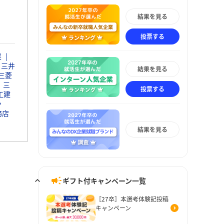
結果を見る
投票する
業
三井
結果を見る
三菱
三
投票する
工建
ッ
務店
結果を見る
ギフト付キャンペーン一覧
［27卒］本選考体験記投稿
キャンペーン