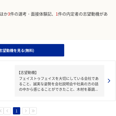
ほか
3
件の選考・面接体験記、
1
件の内定者の志望動機があ
。
志望動機を見る(無料)
【志望動機】
フェイストゥフェイスを大切にしている会社であ
ること、誠実な姿勢を会社説明会や社員の方の話
の中から感じることができたこと、木材を基調...
1