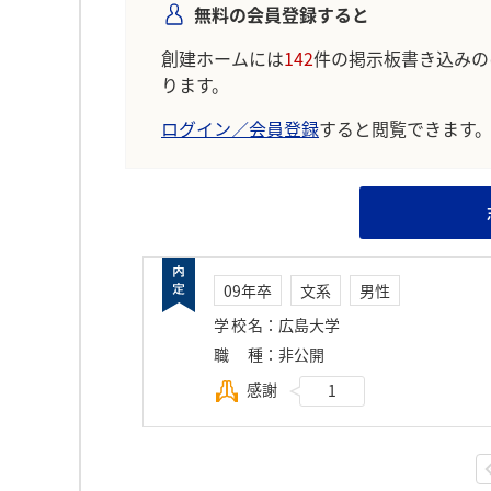
無料の会員登録すると
創建ホームには
142
件の掲示板書き込みの
ります。
ログイン／会員登録
すると閲覧できます
09年卒
文系
男性
学校名
：
広島大学
職種
：
非公開
感謝
1