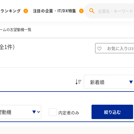
業ランキング
注目の企業・IT/DX特集
ームの志望動機一覧
注目の企業特集
みんなのIT業界新卒就職人気企業ランキング
みんな
[27卒] 本選考体験記投稿キャンペーン
28卒 注目企業特集
27卒 注目企業特集
みんなのDX企業就職ブランド調査
全1件）
お気に入り
(
31
注目のIT・DX企業特集
28卒 IT・DX企業特集
27卒 IT・DX企業特集
28卒
みんなのIT業界新卒就職人気企業ランキング
みんな
企業研究
絞り込む
内定者のみ