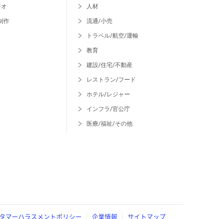
ジオ
人材
制作
流通/小売
トラベル/航空/運輸
教育
建設/住宅/不動産
レストラン/フード
ホテル/レジャー
インフラ/官公庁
医療/福祉/その他
タマーハラスメントポリシー
企業情報
サイトマップ