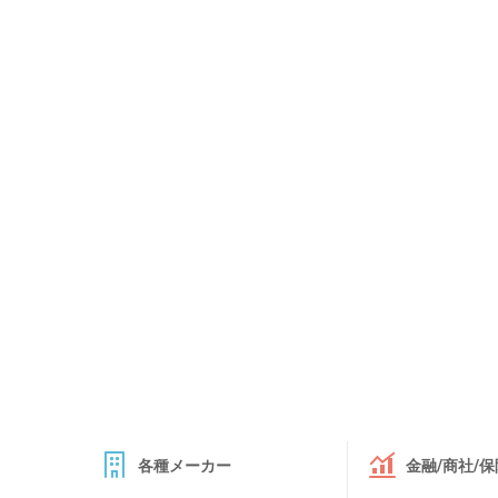
各種メーカー
金融/商社/保