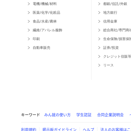
電機/機械/材料
都銀/信託/外銀
医薬/化学/化粧品
地方銀行
食品/水産/農林
信用金庫
繊維/アパレル服飾
総合商社/専門商
印刷
生命保険/損害保
自動車販売
証券/投資
クレジット信販
リース
キーワード
みん就の使い方
学生認証
合同企業説明会
利用規約
掲示板ガイドライン
ヘルプ
法人のお客様はこ