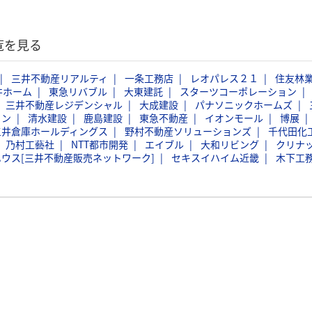
覧を見る
三井不動産リアルティ
一条工務店
レオパレス２１
住友林
井ホーム
東急リバブル
大東建託
スターツコーポレーション
三井不動産レジデンシャル
大成建設
パナソニックホームズ
ョン
清水建設
鹿島建設
東急不動産
イオンモール
博展
三井倉庫ホールディングス
野村不動産ソリューションズ
千代田化
乃村工藝社
NTT都市開発
エイブル
大和リビング
クリナ
ウス[三井不動産販売ネットワーク]
セキスイハイム近畿
木下工