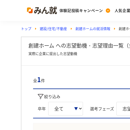
体験記投稿キャンペーン
人気企
トップ
建設/住宅/不動産
創建ホームの就活情報
創建ホ
Post
Ranking
PickUp
投稿する
ランキングを見る
注目の企業特集
創建ホーム への志望動機・志望理由一覧（
実際に企業に提出した志望動機
Vote
投票する
1
全
件
動画で知ろう！業界・
絞り込み
卒年
選考フェーズ