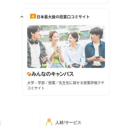
日本最大級の授業口コミサイト
大学・学部／授業／先生別に探せる授業評価クチ
コミサイト
ミ
人材/サービス