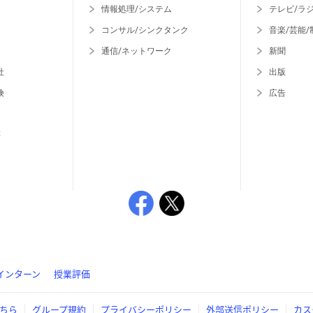
情報処理/システム
テレビ/ラ
コンサル/シンクタンク
音楽/芸能/
通信/ネットワーク
新聞
社
出版
険
広告
等
インターン
授業評価
ちら
グループ規約
プライバシーポリシー
外部送信ポリシー
カス