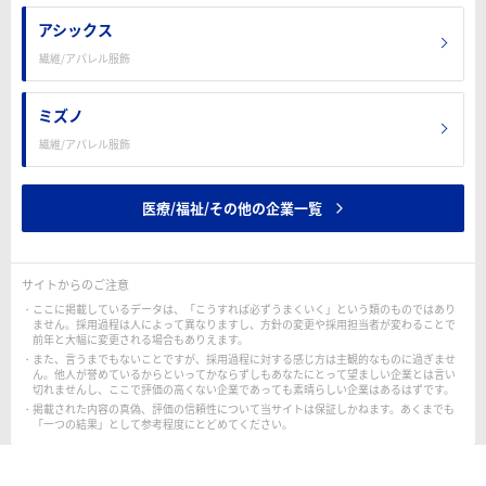
アシックス
繊維/アパレル服飾
ミズノ
繊維/アパレル服飾
医療/福祉/その他の企業一覧
サイトからのご注意
ここに掲載しているデータは、「こうすれば必ずうまくいく」という類のものではあり
ません。採用過程は人によって異なりますし、方針の変更や採用担当者が変わることで
前年と大幅に変更される場合もありえます。
また、言うまでもないことですが、採用過程に対する感じ方は主観的なものに過ぎませ
ん。他人が誉めているからといってかならずしもあなたにとって望ましい企業とは言い
切れませんし、ここで評価の高くない企業であっても素晴らしい企業はあるはずです。
掲載された内容の真偽、評価の信頼性について当サイトは保証しかねます。あくまでも
「一つの結果」として参考程度にとどめてください。