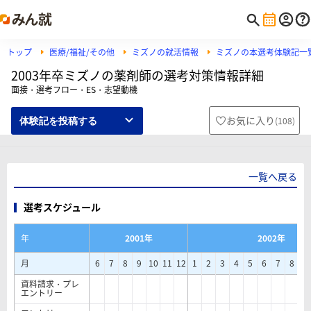
トップ
医療/福祉/その他
ミズノの就活情報
ミズノの本選考体験記一
2003年卒ミズノの薬剤師の選考対策情報詳細
面接・選考フロー・ES・志望動機
お気に入り
(
108
)
体験記を投稿する
一覧へ戻る
選考スケジュール
年
2001年
2002年
月
6
7
8
9
10
11
12
1
2
3
4
5
6
7
8
9
資料請求・プレ
エントリー