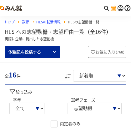
トップ
教育
HLSの就活情報
HLSの志望動機一覧
HLS への志望動機・志望理由一覧（全16件）
実際に企業に提出した志望動機
お気に入り
(
768
)
体験記を投稿する
16
全
件
絞り込み
卒年
選考フェーズ
内定者のみ