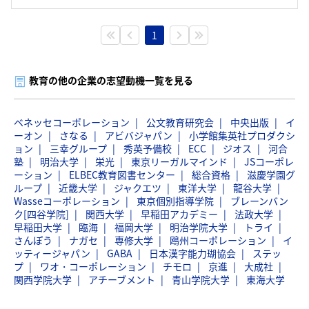
1
教育の他の企業の志望動機一覧を見る
ベネッセコーポレーション
公文教育研究会
中央出版
イ
ーオン
さなる
アビバジャパン
小学館集英社プロダクシ
ョン
三幸グループ
秀英予備校
ECC
ジオス
河合
塾
明治大学
栄光
東京リーガルマインド
JSコーポレ
ーション
ELBEC教育図書センター
総合資格
滋慶学園グ
ループ
近畿大学
ジャクエツ
東洋大学
龍谷大学
Wasseコーポレーション
東京個別指導学院
ブレーンバン
ク[四谷学院]
関西大学
早稲田アカデミー
法政大学
早稲田大学
臨海
福岡大学
明治学院大学
トライ
さんぽう
ナガセ
専修大学
鴎州コーポレーション
イ
ッティージャパン
GABA
日本漢字能力瑚協会
ステッ
プ
ワオ・コーポレーション
チモロ
京進
大成社
関西学院大学
アチーブメント
青山学院大学
東海大学