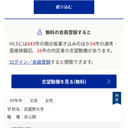
絞り込む
無料の会員登録すると
HLSには
643
件の掲示板書き込みのほか
24
件の選考・
面接体験記、
16
件の内定者の志望動機があります。
ログイン／会員登録
すると閲覧できます。
志望動機を見る(無料)
09年卒
文系
女性
学校名
：
武蔵野大学
職種
：
非公開