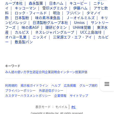
ループ本社
森永製菓
日本ハム
キユーピー
ニチレ
イ
キッコーマン
雪印メグミルク
伊藤ハム
アサヒ飲
料
ロック・フィールド
明治
フジパン
タマノイ
酢
日本製粉
味の素冷凍食品
Ｊ－オイルミルズ
キリ
ンビバレッジ
日清製粉グループ本社
Umios
サントリー
フーズ
味の素AGF
理研ビタミン
UHA味覚糖
東洋水
産
カルピス
ネスレジャパングループ
UCC上島珈琲
オハヨー乳業
ニッスイ
三栄源エフ・エフ・アイ
カルビ
ー
敷島製パン
キーワード
みん就の使い方
学生認証
合同企業説明会
インターン
授業評価
利用規約
掲示板ガイドライン
ヘルプ
広告掲載
グループ規約
プライバシーポリシー
外部送信ポリシー
カスタマーハラスメントポリシー
企業情報
サイトマップ
表示モード
モバイル
PC
Copyright © Minshu Inc. All rights reserved.