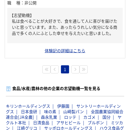
職種
：
非公開
【志望動機】
私は食べることが大好きで、食を通して人に喜びを届けた
いと思っています。また、あったらうれしい気分になる商
品で多くの人にふとした幸せを与えたいと思いました。
体験記の詳細はこちら
1
食品/水産/農林の他の企業の志望動機一覧を見る
キリンホールディングス
伊藤園
サントリーホールディン
グス
日本食研
味の素
山崎製パン
全国農業協同組合
連合会[JA全農]
森永乳業
ロッテ
カゴメ
国分
ヤ
クルト本社
日清食品
アサヒビール
ブルボン
ミツカ
ン
江崎グリコ
サッポロホールディングス
ハウス食品グ