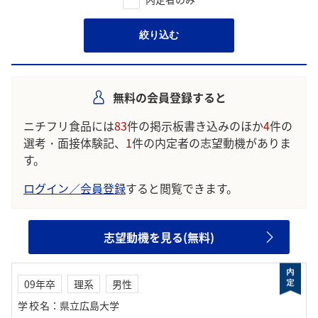
絞り込む
無料の会員登録すると
ニチフリ食品には
83
件の掲示板書き込みのほか
4
件の
選考・面接体験記、
1
件の内定者の志望動機がありま
す。
ログイン／会員登録
すると閲覧できます。
志望動機を見る(無料)
09年卒
理系
男性
学校名
：
県立広島大学