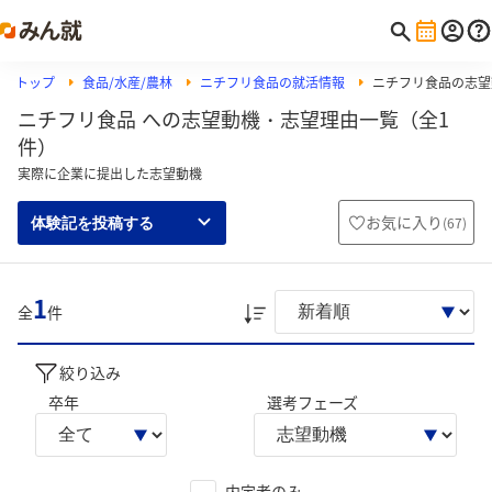
トップ
食品/水産/農林
ニチフリ食品の就活情報
ニチフリ食品の志望
ニチフリ食品 への志望動機・志望理由一覧（全1
件）
実際に企業に提出した志望動機
お気に入り
(
67
)
体験記を投稿する
1
全
件
絞り込み
卒年
選考フェーズ
内定者のみ