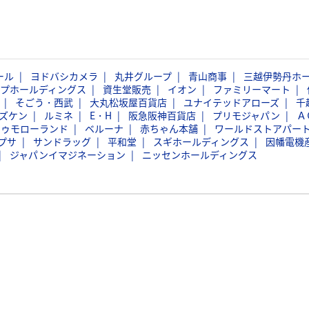
ール
ヨドバシカメラ
丸井グループ
青山商事
三越伊勢丹ホ
ープホールディングス
資生堂販売
イオン
ファミリーマート
そごう・西武
大丸松坂屋百貨店
ユナイテッドアローズ
千
ズケン
ルミネ
E・H
阪急阪神百貨店
プリモジャパン
Ａ
トゥモローランド
ベルーナ
赤ちゃん本舗
ワールドストアパー
プサ
サンドラッグ
平和堂
スギホールディングス
因幡電機
ジャパンイマジネーション
ニッセンホールディングス