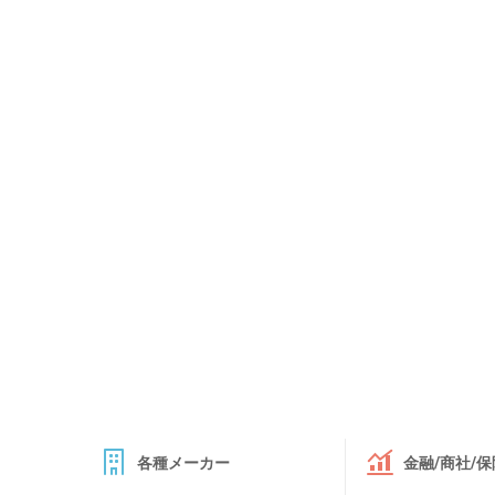
各種メーカー
金融/商社/保