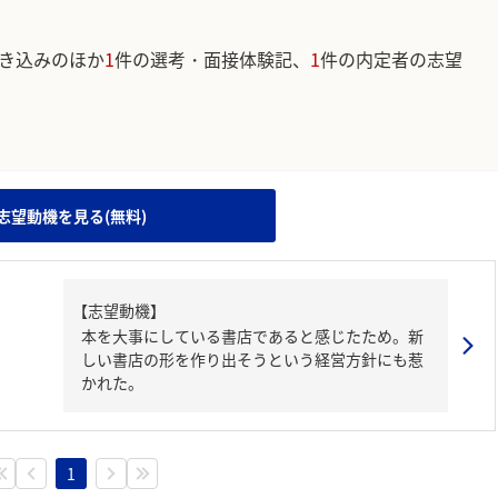
き込みのほか
1
件の選考・面接体験記、
1
件の内定者の志望
。
志望動機を見る(無料)
【志望動機】
本を大事にしている書店であると感じたため。新
しい書店の形を作り出そうという経営方針にも惹
かれた。
1