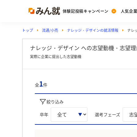
体験記投稿キャンペーン
人気企
トップ
流通/小売
ナレッジ・デザインの就活情報
ナレ
Post
Ranking
PickUp
投稿する
ランキングを見る
注目の企業特集
ナレッジ・デザイン への志望動機・志望理
実際に企業に提出した志望動機
Vote
投票する
1
全
件
動画で知ろう！業界・
絞り込み
卒年
選考フェーズ