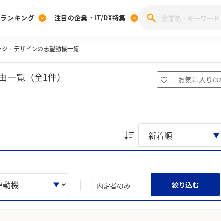
業ランキング
注目の企業・IT/DX特集
ッジ・デザインの志望動機一覧
注目の企業特集
みんなのIT業界新卒就職人気企業ランキング
みんな
[27卒] 本選考体験記投稿キャンペーン
28卒 注目企業特集
27卒 注目企業特集
みんなのDX企業就職ブランド調査
由一覧（全1件）
お気に入り
(
3
注目のIT・DX企業特集
28卒 IT・DX企業特集
27卒 IT・DX企業特集
28卒
みんなのIT業界新卒就職人気企業ランキング
みんな
企業研究
絞り込む
内定者のみ