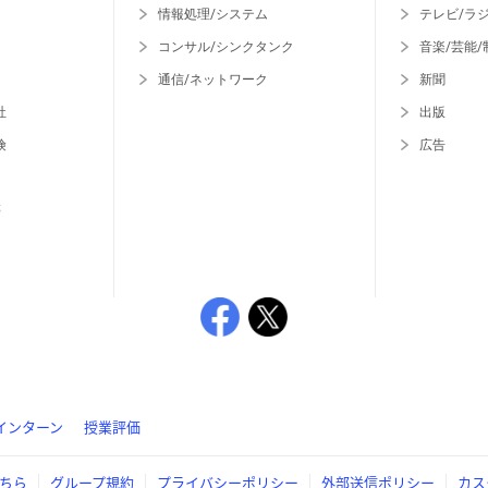
情報処理/システム
テレビ/ラ
コンサル/シンクタンク
音楽/芸能/
通信/ネットワーク
新聞
社
出版
険
広告
等
インターン
授業評価
ちら
グループ規約
プライバシーポリシー
外部送信ポリシー
カス