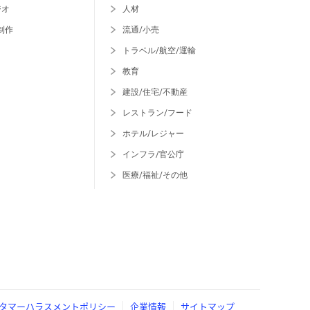
ジオ
人材
制作
流通/小売
トラベル/航空/運輸
教育
建設/住宅/不動産
レストラン/フード
ホテル/レジャー
インフラ/官公庁
医療/福祉/その他
タマーハラスメントポリシー
企業情報
サイトマップ