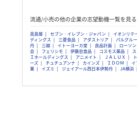
流通/小売の他の企業の志望動機一覧を見る
高島屋
セブン‐イレブン・ジャパン
イオンリテ
ディングス
三菱食品
アダストリア
パルグル
丹
三越
イトーヨーカ堂
良品計画
ローソン
会
フェリシモ
伊藤忠食品
コスモス薬品
ス
Ｉホールディングス
アニメイト
ＪＡＬＵＸ
ーズ
チュチュアンナ
カインズ
ＩＤＯＭ
イ
業
イズミ
ジェイアール西日本伊勢丹
JA横浜