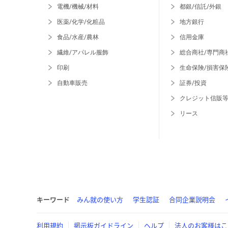
電機/機械/材料
都銀/信託/外銀
医薬/化学/化粧品
地方銀行
食品/水産/農林
信用金庫
繊維/アパレル服飾
総合商社/専門商
印刷
生命保険/損害保
自動車販売
証券/投資
クレジット信販
リース
キーワード
みん就の使い方
学生認証
合同企業説明会
利用規約
掲示板ガイドライン
ヘルプ
法人のお客様はこ