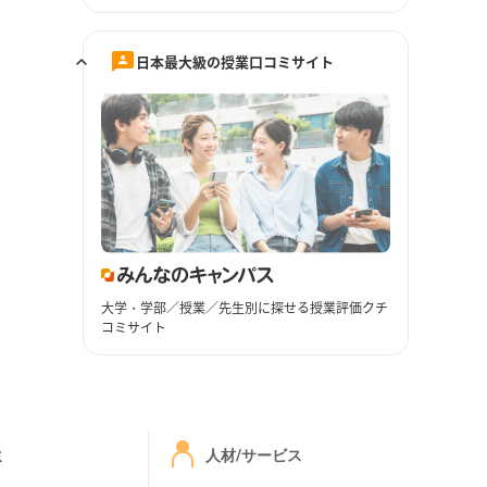
日本最大級の授業口コミサイト
大学・学部／授業／先生別に探せる授業評価クチ
コミサイト
ミ
人材/サービス