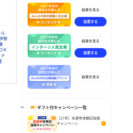
結果を見る
投票する
ール
伊勢
結果を見る
趣
ＯＫ
投票する
トナ
産
結果を見る
ギフト付キャンペーン一覧
［27卒］本選考体験記投稿
キャンペーン