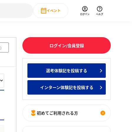
イベント
ログイン
ヘルプ
Event
の新卒就職人気企業ランキング
みんなのインターン人気企業ランキン
直近のイベント一覧
ログイン/会員登録
2
)
もっと見る
 IT・DX現場社員インタビュー
選考体験記を投稿する
の新卒就職人気企業ランキング
みんなのインターン人気企業ランキン
インターン体験記を投稿する
初めてご利用される方