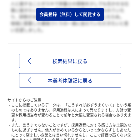
人と接することがスキで栄養士の資格を少しでも生かせる仕
事に就きたいと思い、予防医学の分野にも力を入れていた
会員登録（無料）して閲覧する
り、研修が大変充実しているところに魅力を感じたため。
地域に密着した薬局づくりの一員に加えていただきたいと思
い志望しました。
検索結果に戻る
本選考体験記に戻る
サイトからのご注意
ここに掲載しているデータは、「こうすれば必ずうまくいく」という類
のものではありません。採用過程は人によって異なりますし、方針の変
更や採用担当者が変わることで前年と大幅に変更される場合もありえま
す。
また、言うまでもないことですが、採用過程に対する感じ方は主観的な
ものに過ぎません。他人が誉めているからといってかならずしもあなた
にとって望ましい企業とは言い切れませんし、ここで評価の高くない企