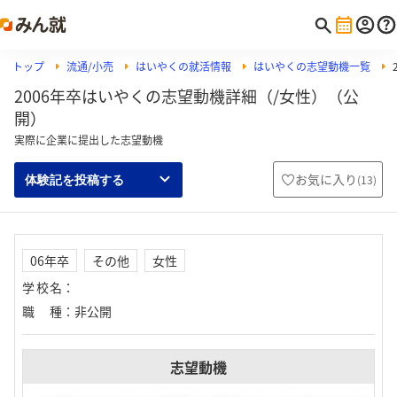
トップ
流通/小売
はいやくの就活情報
はいやくの志望動機一覧
2006年卒はいやくの志望動機詳細（/女性）（公
開）
実際に企業に提出した志望動機
お気に入り
(
13
)
体験記を投稿する
06年卒
その他
女性
学校名
：
職種
：
非公開
志望動機