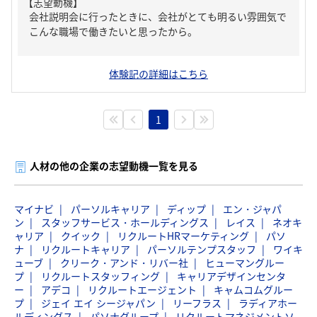
【志望動機】
会社説明会に行ったときに、会社がとても明るい雰囲気で
こんな職場で働きたいと思ったから。
体験記の詳細はこちら
1
人材の他の企業の志望動機一覧を見る
マイナビ
パーソルキャリア
ディップ
エン・ジャパ
ン
スタッフサービス・ホールディングス
レイス
ネオキ
ャリア
クイック
リクルートHRマーケティング
パソ
ナ
リクルートキャリア
パーソルテンプスタッフ
ワイキ
ューブ
クリーク・アンド・リバー社
ヒューマングルー
プ
リクルートスタッフィング
キャリアデザインセンタ
ー
アデコ
リクルートエージェント
キャムコムグルー
プ
ジェイ エイ シージャパン
リーフラス
ラディアホー
ルディングス
パソナグループ
リクルートマネジメントソ