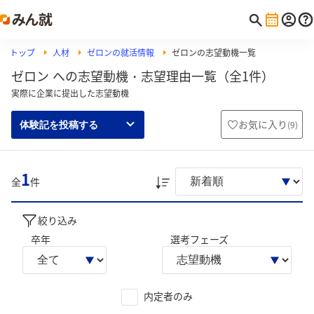
トップ
人材
ゼロンの就活情報
ゼロンの志望動機一覧
ゼロン への志望動機・志望理由一覧（全1件）
実際に企業に提出した志望動機
お気に入り
(
9
)
体験記を投稿する
1
全
件
絞り込み
卒年
選考フェーズ
内定者のみ