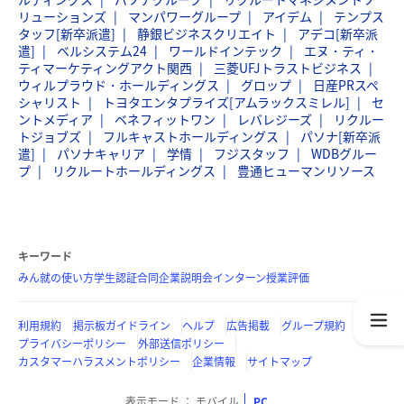
リューションズ
マンパワーグループ
アイデム
テンプス
タッフ[新卒派遣]
静銀ビジネスクリエイト
アデコ[新卒派
遣]
ベルシステム24
ワールドインテック
エヌ・ティ・
ティマーケティングアクト関西
三菱UFJトラストビジネス
ウィルプラウド・ホールディングス
グロップ
日産PRスペ
シャリスト
トヨタエンタプライズ[アムラックスミレル]
セ
ントメディア
ベネフィットワン
レバレジーズ
リクルー
トジョブズ
フルキャストホールディングス
パソナ[新卒派
遣]
パソナキャリア
学情
フジスタッフ
WDBグルー
プ
リクルートホールディングス
豊通ヒューマンリソース
キーワード
みん就の使い方
学生認証
合同企業説明会
インターン
授業評価
利用規約
掲示板ガイドライン
ヘルプ
広告掲載
グループ規約
プライバシーポリシー
外部送信ポリシー
カスタマーハラスメントポリシー
企業情報
サイトマップ
表示モード
モバイル
PC