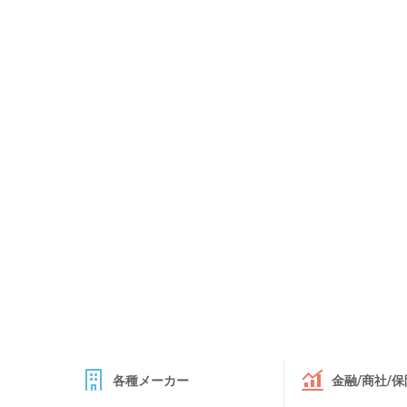
各種メーカー
金融/商社/保