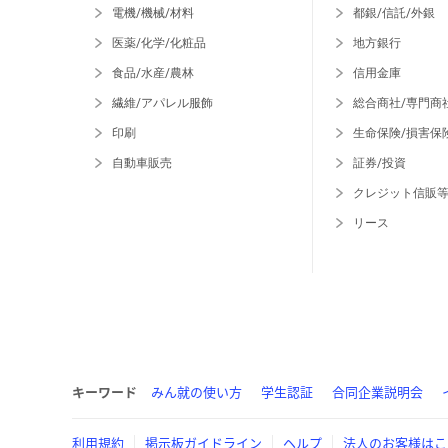
電機/機械/材料
都銀/信託/外銀
医薬/化学/化粧品
地方銀行
食品/水産/農林
信用金庫
繊維/アパレル服飾
総合商社/専門商
印刷
生命保険/損害保
自動車販売
証券/投資
クレジット信販
リース
キーワード
みん就の使い方
学生認証
合同企業説明会
利用規約
掲示板ガイドライン
ヘルプ
法人のお客様はこ