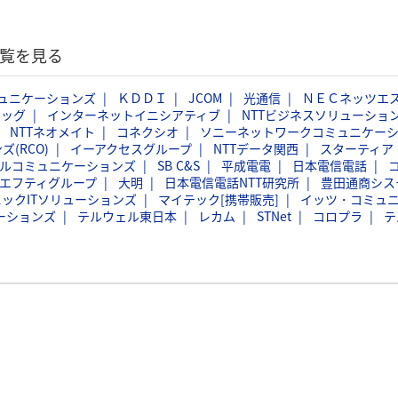
一覧を見る
ミュニケーションズ
ＫＤＤＩ
JCOM
光通信
ＮＥＣネッツエ
ラッグ
インターネットイニシアティブ
NTTビジネスソリューショ
NTTネオメイト
コネクシオ
ソニーネットワークコミュニケー
(RCO)
イーアクセスグループ
NTTデータ関西
スターティア
ルコミュニケーションズ
SB C&S
平成電電
日本電信電話
エフティグループ
大明
日本電信電話NTT研究所
豊田通商シス
ックITソリューションズ
マイテック[携帯販売]
イッツ・コミュ
ケーションズ
テルウェル東日本
レカム
STNet
コロプラ
テ