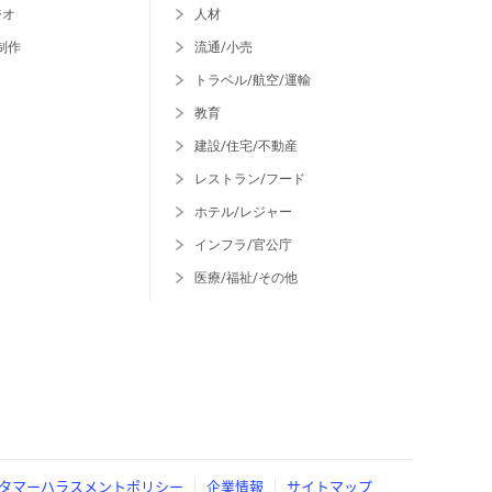
ジオ
人材
制作
流通/小売
トラベル/航空/運輸
教育
建設/住宅/不動産
レストラン/フード
ホテル/レジャー
インフラ/官公庁
医療/福祉/その他
タマーハラスメントポリシー
企業情報
サイトマップ