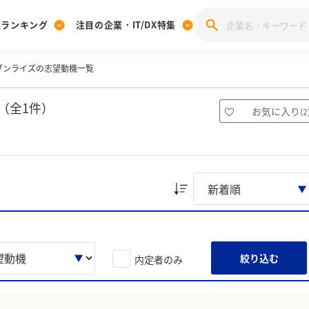
業ランキング
注目の企業・IT/DX特集
ブンライズの志望動機一覧
注目の企業特集
みんなのIT業界新卒就職人気企業ランキング
みんな
[27卒] 本選考体験記投稿キャンペーン
28卒 注目企業特集
27卒 注目企業特集
みんなのDX企業就職ブランド調査
（全1件）
お気に入り
(
2
注目のIT・DX企業特集
28卒 IT・DX企業特集
27卒 IT・DX企業特集
28卒
みんなのIT業界新卒就職人気企業ランキング
みんな
企業研究
絞り込む
内定者のみ