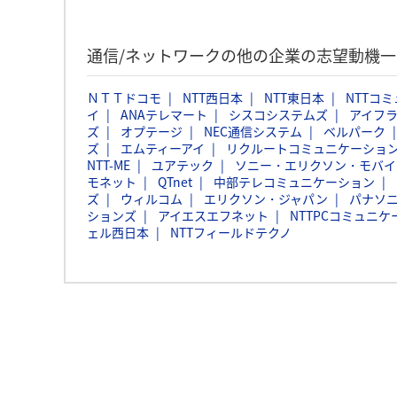
通信/ネットワークの他の企業の志望動機
ＮＴＴドコモ
NTT西日本
NTT東日本
NTTコ
イ
ANAテレマート
シスコシステムズ
アイフ
ズ
オプテージ
NEC通信システム
ベルパーク
ズ
エムティーアイ
リクルートコミュニケーションズ
NTT-ME
ユアテック
ソニー・エリクソン・モバイ
モネット
QTnet
中部テレコミュニケーション
ズ
ウィルコム
エリクソン・ジャパン
パナソニ
ションズ
アイエスエフネット
NTTPCコミュニ
ェル西日本
NTTフィールドテクノ