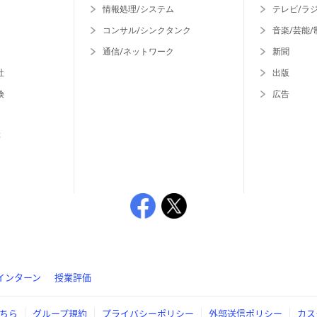
情報処理/システム
テレビ/ラ
コンサル/シンクタンク
音楽/芸能/
通信/ネットワーク
新聞
社
出版
険
広告
等
インターン
授業評価
ちら
グループ規約
プライバシーポリシー
外部送信ポリシー
カス