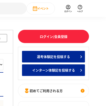
イベント
ログイン
ヘルプ
Event
の新卒就職人気企業ランキング
みんなのインターン人気企業ランキン
直近のイベント一覧
ログイン/会員登録
)
もっと見る
 IT・DX現場社員インタビュー
選考体験記を投稿する
の新卒就職人気企業ランキング
みんなのインターン人気企業ランキン
インターン体験記を投稿する
初めてご利用される方