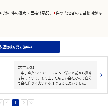
のほか
1
件の選考・面接体験記、
1
件の内定者の志望動機があ
。
志望動機を見る(無料)
【志望動機】
中小企業のソリューション営業に以前から興味
を持っていて、その上まだ新しい会社なので自分
も会社作りに大いに参加できると思いました。...
1