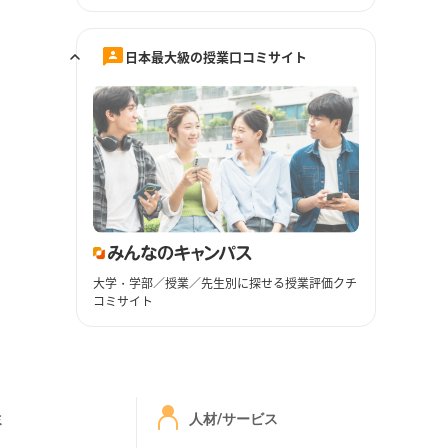
日本最大級の授業口コミサイト
大学・学部／授業／先生別に探せる授業評価クチ
コミサイト
ミ
人材/サービス