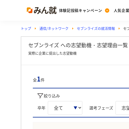
体験記投稿キャンペーン
人気企
トップ
通信/ネットワーク
セブンライズの就活情報
セ
Post
Ranking
PickUp
投稿する
ランキングを見る
注目の企業特集
セブンライズ への志望動機・志望理由一覧
実際に企業に提出した志望動機
Vote
投票する
1
全
件
動画で知ろう！業界・
絞り込み
卒年
選考フェーズ