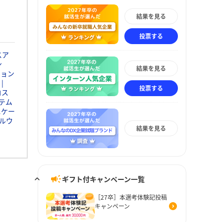
結果を見る
投票する
スア
ン
結果を見る
ション
投票する
コス
テム
ニケー
ルウ
結果を見る
ギフト付キャンペーン一覧
［27卒］本選考体験記投稿
キャンペーン