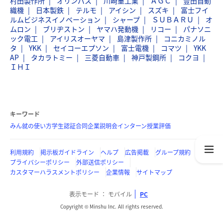
村田製作所
オリンパス
川崎重工業
ＡＧＣ
豊田自動
織機
日本製鉄
テルモ
アイシン
スズキ
富士フイ
ルムビジネスイノベーション
シャープ
ＳＵＢＡＲＵ
オ
ムロン
ブリヂストン
ヤマハ発動機
リコー
パナソニ
ック電工
アイリスオーヤマ
島津製作所
コニカミノル
タ
YKK
セイコーエプソン
富士電機
コマツ
YKK
AP
タカラトミー
三菱自動車
神戸製鋼所
コクヨ
ＩＨＩ
キーワード
みん就の使い方
学生認証
合同企業説明会
インターン
授業評価
利用規約
掲示板ガイドライン
ヘルプ
広告掲載
グループ規約
プライバシーポリシー
外部送信ポリシー
カスタマーハラスメントポリシー
企業情報
サイトマップ
表示モード
モバイル
PC
Copyright © Minshu Inc. All rights reserved.