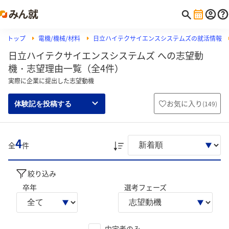
トップ
電機/機械/材料
日立ハイテクサイエンスシステムズの就活情報
日立ハイテクサイエンスシステムズ への志望動
機・志望理由一覧（全4件）
実際に企業に提出した志望動機
お気に入り
(
149
)
体験記を投稿する
4
全
件
絞り込み
卒年
選考フェーズ
内定者のみ