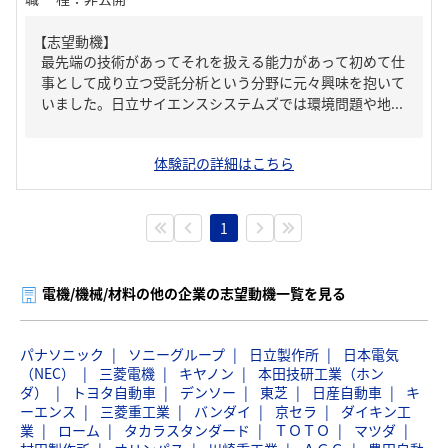
【志望動機】
最先端の技術があってそれを扱える能力があって初めて仕
事として成り立つ受託分析という分野に元々興味を抱いて
いました。日立サイエンスシステムズでは環境問題や地...
体験記の詳細はこちら
1
電機/機械/材料の他の企業の志望動機一覧を見る
パナソニック
ソニーグループ
日立製作所
日本電気
（NEC）
三菱電機
キヤノン
本田技研工業（ホン
ダ）
トヨタ自動車
デンソー
東芝
日産自動車
キ
ーエンス
三菱重工業
バンダイ
京セラ
ダイキン工
業
ローム
タカラスタンダード
ＴＯＴＯ
マツダ