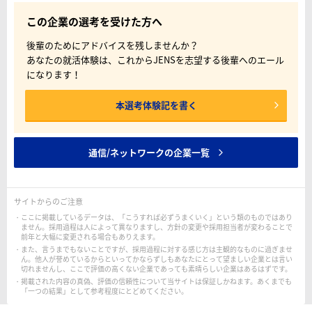
この企業の選考を受けた方へ
後輩のためにアドバイスを残しませんか？
あなたの就活体験は、これからJENSを志望する後輩へのエール
になります！
本選考体験記を書く
通信/ネットワークの企業一覧
サイトからのご注意
ここに掲載しているデータは、「こうすれば必ずうまくいく」という類のものではあり
ません。採用過程は人によって異なりますし、方針の変更や採用担当者が変わることで
前年と大幅に変更される場合もありえます。
また、言うまでもないことですが、採用過程に対する感じ方は主観的なものに過ぎませ
ん。他人が誉めているからといってかならずしもあなたにとって望ましい企業とは言い
切れませんし、ここで評価の高くない企業であっても素晴らしい企業はあるはずです。
掲載された内容の真偽、評価の信頼性について当サイトは保証しかねます。あくまでも
「一つの結果」として参考程度にとどめてください。