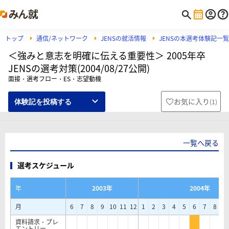
トップ
通信/ネットワーク
JENSの就活情報
JENSの本選考体験記一覧
＜強みと意志を明確に伝える重要性＞ 2005年卒
JENSの選考対策(2004/08/27公開)
面接・選考フロー・ES・志望動機
お気に入り
(
1
)
体験記を投稿する
一覧へ戻る
選考スケジュール
年
2003年
2004年
月
6
7
8
9
10
11
12
1
2
3
4
5
6
7
8
9
資料請求・プレ
エントリー