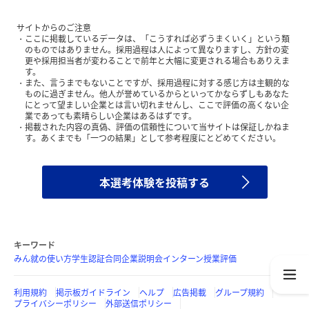
サイトからのご注意
ここに掲載しているデータは、「こうすれば必ずうまくいく」という類
のものではありません。採用過程は人によって異なりますし、方針の変
更や採用担当者が変わることで前年と大幅に変更される場合もありえま
す。
また、言うまでもないことですが、採用過程に対する感じ方は主観的な
ものに過ぎません。他人が誉めているからといってかならずしもあなた
にとって望ましい企業とは言い切れませんし、ここで評価の高くない企
業であっても素晴らしい企業はあるはずです。
掲載された内容の真偽、評価の信頼性について当サイトは保証しかねま
す。あくまでも「一つの結果」として参考程度にとどめてください。
本選考体験を投稿する
キーワード
みん就の使い方
学生認証
合同企業説明会
インターン
授業評価
利用規約
掲示板ガイドライン
ヘルプ
広告掲載
グループ規約
プライバシーポリシー
外部送信ポリシー