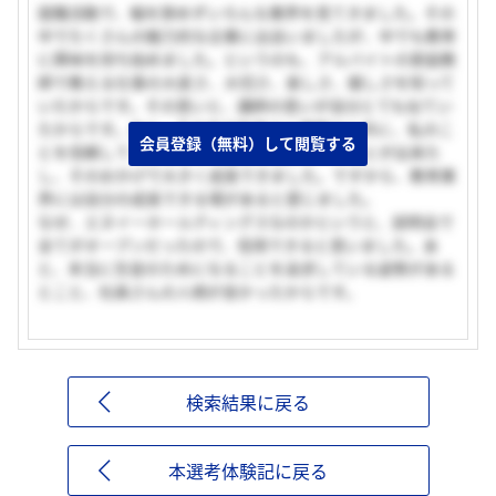
就職活動で、幅を狭めずいろんな業界を見てきました。その
中でたくさんの魅力的な企業に出会いましたが、中でも教育
に興味を持ち始めました。というのも、アルバイトの家庭教
師で教える仕事の大変さ、大切さ、楽しさ、嬉しさを知って
いたからです。その思いと、講師の思いが自分とても似てい
たからです。あと、その中で生徒さん親御さん共に、私のこ
会員登録（無料）して閲覧する
とを信頼してくれることで自分に自信を持つことが出来た
し、そのおかげで大きく成長できました。ですから、教育業
界には自分の成長できる場があると感じました。
なぜ、エヌイーホールディングスなのかというと、説明会で
全てがオープンだったので、信用できると思いました。あ
と、本当に生徒のためになることを追求している姿勢がある
とこと、社員さんの人柄が良かったからです。
検索結果に戻る
本選考体験記に戻る