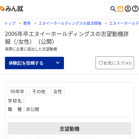
トップ
教育
エヌイーホールディングスの就活情報
エヌイーホールデ
2006年卒エヌイーホールディングスの志望動機詳
細（/女性）（公開）
実際に企業に提出した志望動機
お気に入り
(
43
)
体験記を投稿する
06年卒
その他
女性
学校名
：
職種
：
非公開
志望動機