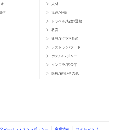
ジオ
人材
制作
流通/小売
トラベル/航空/運輸
教育
建設/住宅/不動産
レストラン/フード
ホテル/レジャー
インフラ/官公庁
医療/福祉/その他
タマーハラスメントポリシー
企業情報
サイトマップ