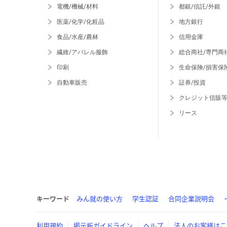
電機/機械/材料
都銀/信託/外銀
医薬/化学/化粧品
地方銀行
食品/水産/農林
信用金庫
繊維/アパレル服飾
総合商社/専門商
印刷
生命保険/損害保
自動車販売
証券/投資
クレジット信販
リース
キーワード
みん就の使い方
学生認証
合同企業説明会
利用規約
掲示板ガイドライン
ヘルプ
法人のお客様はこ