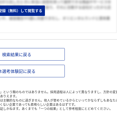
分が入社したときに本当に自信を持って提供できる商品やサービスを
考え方や雰囲気がいいか」であり、それに合致する会社だったから志
登録（無料）して閲覧する
いや、経営理念や5感に共感できたし、オリエンタルランドと資本業
検索結果に戻る
本選考体験記に戻る
」という類のものではありません。採用過程は人によって異なりますし、方針の変
ありえます。
は主観的なものに過ぎません。他人が誉めているからといってかならずしもあなた
くない企業であっても素晴らしい企業はあるはずです。
証しかねます。あくまでも「一つの結果」として参考程度にとどめてください。