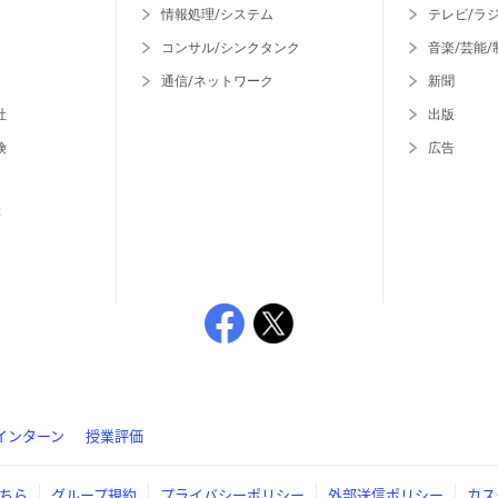
情報処理/システム
テレビ/ラ
コンサル/シンクタンク
音楽/芸能/
通信/ネットワーク
新聞
社
出版
険
広告
等
インターン
授業評価
ちら
グループ規約
プライバシーポリシー
外部送信ポリシー
カス