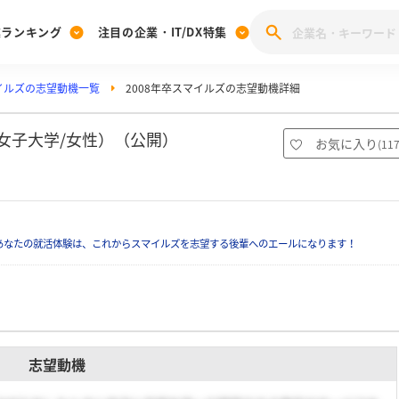
業ランキング
注目の企業・IT/DX特集
イルズの志望動機一覧
2008年卒スマイルズの志望動機詳細
注目の企業特集
みんなのIT業界新卒就職人気企業ランキング
みんな
[27卒] 本選考体験記投稿キャンペーン
28卒 注目企業特集
27卒 注目企業特集
みんなのDX企業就職ブランド調査
女子大学/女性）（公開）
お気に入り
(
11
注目のIT・DX企業特集
28卒 IT・DX企業特集
27卒 IT・DX企業特集
28卒
みんなのIT業界新卒就職人気企業ランキング
みんな
あなたの就活体験は、これからスマイルズを志望する後輩へのエールになります！
企業研究
志望動機