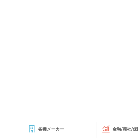
各種メーカー
金融/商社/保