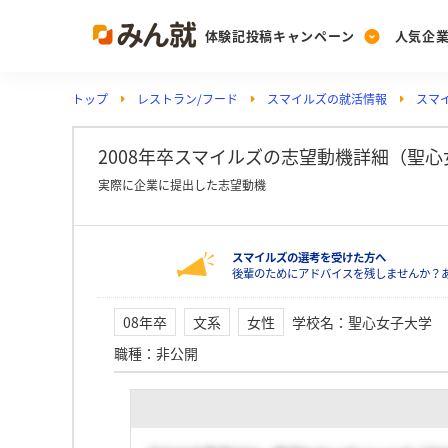
体験記投稿キャンペーン
人気企
トップ
レストラン/フード
スマイルズの就活情報
スマ
Post
Ranking
PickUp
投稿する
ランキングを見る
注目の企業特集
2008年卒スマイルズの志望動機詳細（聖心
実際に企業に提出した志望動機
Vote
スマイルズの選考を受けた方へ
投票する
後輩のためにアドバイスを残しませんか？
動画で知ろう！業界・
08年卒
文系
女性
学校名
：
聖心女子大学
職種
：
非公開