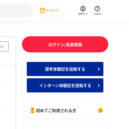
イベント
ログイン
ヘルプ
Event
の新卒就職人気企業ランキング
みんなのインターン人気企業ランキン
直近のイベント一覧
ログイン/会員登録
75
)
もっと見る
 IT・DX現場社員インタビュー
選考体験記を投稿する
の新卒就職人気企業ランキング
みんなのインターン人気企業ランキン
インターン体験記を投稿する
初めてご利用される方