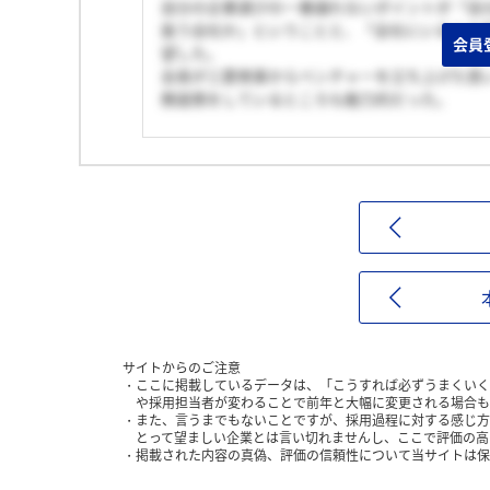
自分の企業選びの一番譲れないポイントが「自
扱う会社か」ということと、「会社にいる人の
会員
望した。
会長が三菱商事からベンチャーを立ち上げた思
務提携をしているところも魅力的だった。
サイトからのご注意
ここに掲載しているデータは、「こうすれば必ずうまくいく
や採用担当者が変わることで前年と大幅に変更される場合も
また、言うまでもないことですが、採用過程に対する感じ方
とって望ましい企業とは言い切れませんし、ここで評価の高
掲載された内容の真偽、評価の信頼性について当サイトは保