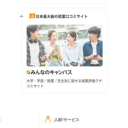
日本最大級の授業口コミサイト
大学・学部／授業／先生別に探せる授業評価クチ
コミサイト
ミ
人材/サービス