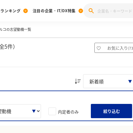
業ランキング
注目の企業・IT/DX特集
ルコの志望動機一覧
注目の企業特集
みんなのIT業界新卒就職人気企業ランキング
みんな
[27卒] 本選考体験記投稿キャンペーン
28卒 注目企業特集
27卒 注目企業特集
みんなのDX企業就職ブランド調査
全5件）
お気に入り
(
7
注目のIT・DX企業特集
28卒 IT・DX企業特集
27卒 IT・DX企業特集
28卒
みんなのIT業界新卒就職人気企業ランキング
みんな
企業研究
絞り込む
内定者のみ