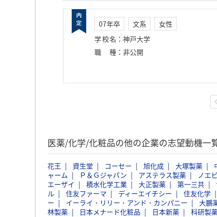
07年卒
文系
女性
学校名
：
神戸大学
職種
：
非公開
医薬/化学/化粧品の他の企業の志望動機一
花王
資生堂
コーセー
旭化成
大塚製薬
ャーム
Ｐ＆Ｇジャパン
アステラス製薬
ノエ
エーザイ
積水化学工業
大正製薬
第一三共
ル
住友ファーマ
ディーエイチシー
住友化学
ー
イーライ・リリー・アンド・カンパニー
大鵬
林製薬
日本メナード化粧品
日本新薬
科研製