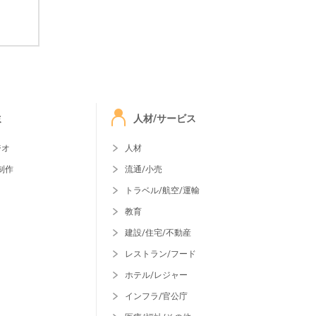
ミ
人材/サービス
ジオ
人材
制作
流通/小売
トラベル/航空/運輸
教育
建設/住宅/不動産
レストラン/フード
ホテル/レジャー
インフラ/官公庁