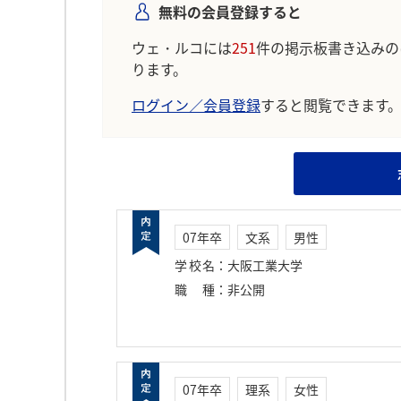
無料の会員登録すると
ウェ・ルコには
251
件の掲示板書き込みの
ります。
ログイン／会員登録
すると閲覧できます
07年卒
文系
男性
学校名
：
大阪工業大学
職種
：
非公開
07年卒
理系
女性