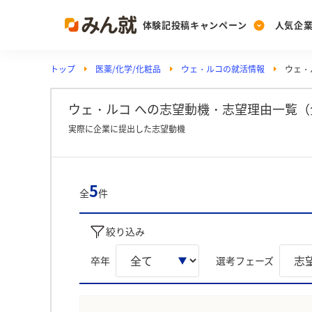
体験記投稿キャンペーン
人気企
トップ
医薬/化学/化粧品
ウェ・ルコの就活情報
ウェ・
Post
Ranking
PickUp
投稿する
ランキングを見る
注目の企業特集
ウェ・ルコ への志望動機・志望理由一覧（
実際に企業に提出した志望動機
Vote
投票する
5
全
件
動画で知ろう！業界・
絞り込み
卒年
選考フェーズ