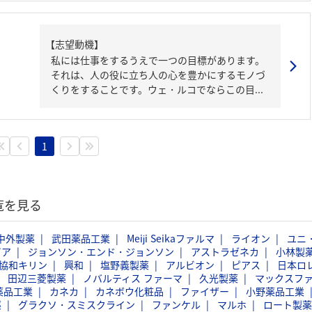
【志望動機】
私には仕事をするうえで一つの目標があります。
それは、人の役に立ち人の心を豊かにするモノづ
くりをすることです。ウェ・ルコでならこの目...
1
覧を見る
中外製薬
武田薬品工業
Meiji Seikaファルマ
ライオン
ユニ
ビア
ジョンソン・エンド・ジョンソン
アストラゼネカ
小林製
協和キリン
興和
塩野義製薬
アルビオン
ピアス
日本ロ
田辺三菱製薬
ノバルティス ファーマ
久光製薬
マックスフ
薬品工業
カネカ
カネボウ化粧品
ファイザー
小野薬品工業
薬
グラクソ・スミスクライン
ファンケル
マルホ
ロート製薬