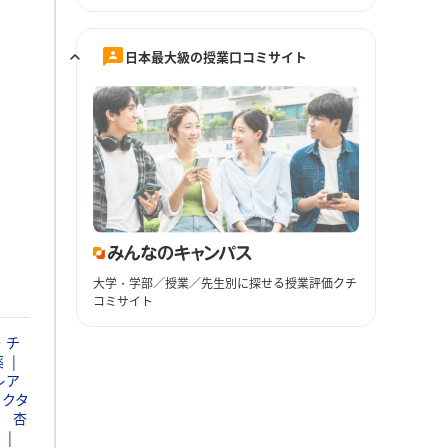
日本最大級の授業口コミサイト
大学・学部／授業／先生別に探せる授業評価クチ
コミサイト
・チ
薬
レア
ァクタ
杏