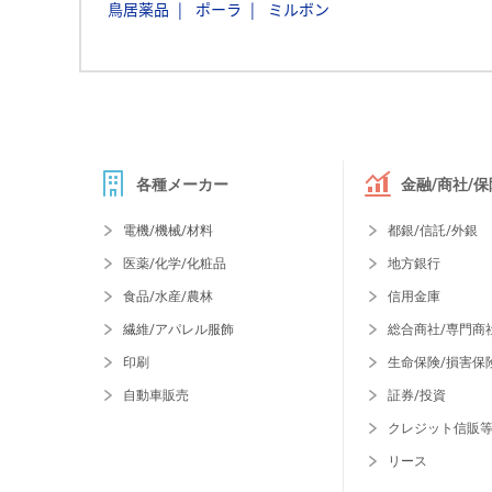
鳥居薬品
ポーラ
ミルボン
各種メーカー
金融/商社/保
電機/機械/材料
都銀/信託/外銀
医薬/化学/化粧品
地方銀行
食品/水産/農林
信用金庫
繊維/アパレル服飾
総合商社/専門商
印刷
生命保険/損害保
自動車販売
証券/投資
クレジット信販
リース