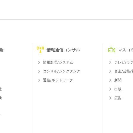
険
情報通信コンサル
マスコ
情報処理/システム
テレビ/ラ
コンサル/シンクタンク
音楽/芸能/
通信/ネットワーク
新聞
社
出版
険
広告
等