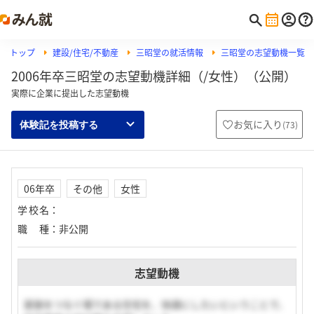
トップ
建設/住宅/不動産
三昭堂の就活情報
三昭堂の志望動機一覧
2006年卒三昭堂の志望動機詳細（/女性）（公開）
実際に企業に提出した志望動機
お気に入り
(
73
)
体験記を投稿する
06年卒
その他
女性
学校名
：
職種
：
非公開
志望動機
家族をつなぐ場である住宅を、快適にしたいということで、