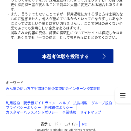
のものではありません。採用過程は人によって異なりますし、方針の変
更や採用担当者が変わることで前年と大幅に変更される場合もありえま
す。
また、言うまでもないことですが、採用過程に対する感じ方は主観的な
ものに過ぎません。他人が誉めているからといってかならずしもあなた
にとって望ましい企業とは言い切れませんし、ここで評価の高くない企
業であっても素晴らしい企業はあるはずです。
掲載された内容の真偽、評価の信頼性について当サイトは保証しかねま
す。あくまでも「一つの結果」として参考程度にとどめてください。
本選考体験を投稿する
キーワード
みん就の使い方
学生認証
合同企業説明会
インターン
授業評価
利用規約
掲示板ガイドライン
ヘルプ
広告掲載
グループ規約
プライバシーポリシー
外部送信ポリシー
カスタマーハラスメントポリシー
企業情報
サイトマップ
表示モード
モバイル
PC
Copyright © Minshu Inc. All rights reserved.