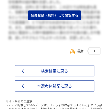
住宅業界の設計職を志望しました。
三昭堂は、近所と言う事もあり、この辺りでは知名度も高
く、信頼を第一とするこの業界では、地域密着で知名度があ
会員登録（無料）して閲覧する
るというのはとても魅力的でした。また、私自信三昭堂が建
てた居酒屋で、とても好きなお店があるということもありま
す。また、説明会の帰りに社長が駅まで送ってくれた事や、
会社に電話をした時や面接時の人事の方や社長の接し方や態
度、話しやすさもとてもよかったため、志望しました。
感謝
1
検索結果に戻る
本選考体験記に戻る
サイトからのご注意
ここに掲載しているデータは、「こうすれば必ずうまくいく」という類